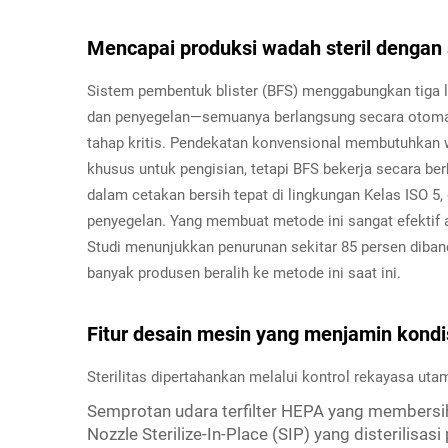
Mencapai produksi wadah steril dengan s
Sistem pembentuk blister (BFS) menggabungkan tiga 
dan penyegelan—semuanya berlangsung secara otomat
tahap kritis. Pendekatan konvensional membutuhkan w
khusus untuk pengisian, tetapi BFS bekerja secara b
dalam cetakan bersih tepat di lingkungan Kelas ISO 5, 
penyegelan. Yang membuat metode ini sangat efekti
Studi menunjukkan penurunan sekitar 85 persen diban
banyak produsen beralih ke metode ini saat ini.
Fitur desain mesin yang menjamin kondi
Sterilitas dipertahankan melalui kontrol rekayasa uta
Semprotan udara terfilter HEPA yang membersi
Nozzle Sterilize-In-Place (SIP) yang disterilisa