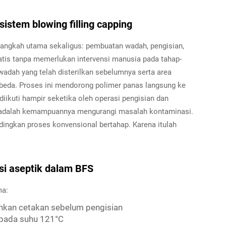
istem blowing filling capping
langkah utama sekaligus: pembuatan wadah, pengisian,
is tanpa memerlukan intervensi manusia pada tahap-
adah yang telah disterilkan sebelumnya serta area
erbeda. Proses ini mendorong polimer panas langsung ke
diikuti hampir seketika oleh operasi pengisian dan
f adalah kemampuannya mengurangi masalah kontaminasi.
dingkan proses konvensional bertahap. Karena itulah
si aseptik dalam BFS
ma:
hkan cetakan sebelum pengisian
si pada suhu 121°C