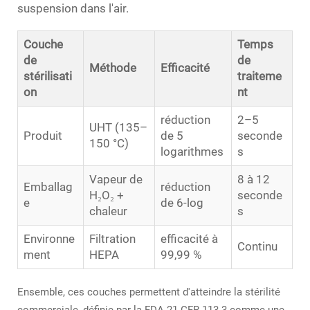
suspension dans l'air.
Couche
Temps
de
de
Méthode
Efficacité
stérilisati
traiteme
on
nt
réduction
2–5
UHT (135–
Produit
de 5
seconde
150 °C)
logarithmes
s
Vapeur de
8 à 12
Emballag
réduction
H₂O₂ +
seconde
e
de 6-log
chaleur
s
Environne
Filtration
efficacité à
Continu
ment
HEPA
99,99 %
Ensemble, ces couches permettent d'atteindre la stérilité
commerciale, définie par la FDA 21 CFR 113.3 comme une