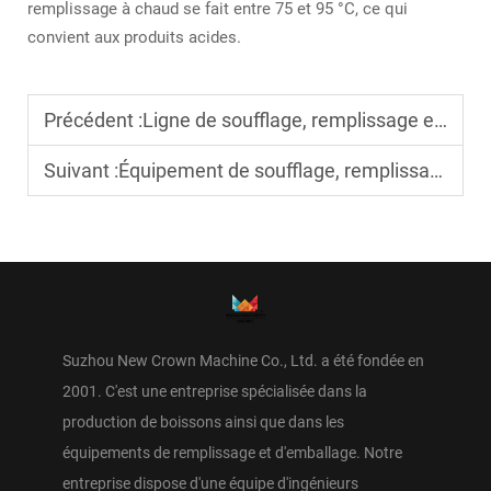
remplissage à chaud se fait entre 75 et 95 °C, ce qui
convient aux produits acides.
Précédent :
Ligne de soufflage, remplissage et bouchage pour l’emballage de boissons gazeuses et d’eau plate
Suivant :
Équipement de soufflage, remplissage et bouchage avec changement rapide pour bouteilles multi-spécifications
Suzhou New Crown Machine Co., Ltd. a été fondée en
2001. C'est une entreprise spécialisée dans la
production de boissons ainsi que dans les
équipements de remplissage et d'emballage. Notre
entreprise dispose d'une équipe d'ingénieurs