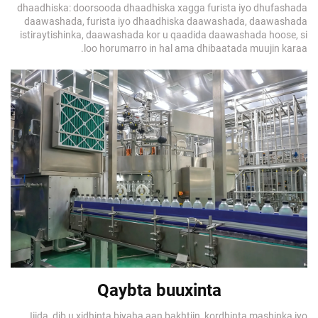
dhaadhiska: doorsooda dhaadhiska xagga furista iyo dhufashada
daawashada, furista iyo dhaadhiska daawashada, daawashada
istiraytishinka, daawashada kor u qaadida daawashada hoose, si
loo horumarro in hal ama dhibaatada muujin karaa.
Qaybta buuxinta
Iiida, dib u xidhinta biyaha aan bakhtiin, kordhinta mashinka iyo