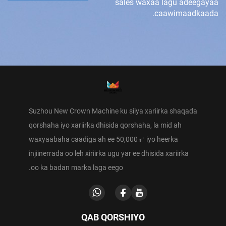
sales waxaa lagu adeegayaa
caawimaadkaada.
Suzhou New Crown Machine ku siiya xariirka shaqada
qorshaha iyo xariirka dhisida qorshaha, la mid ah
waxyaabaha caadiga ah ee 50,000㎡ iyo heerka
injiinerrada oo leh xiriirka ugu yar ee dhisida xariirka
oo ka badan marka laga eego.
QAB QORSHIYO