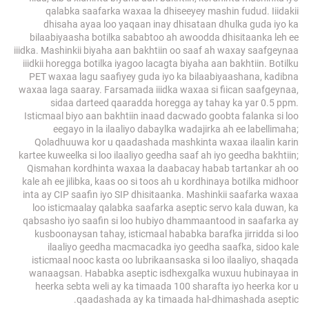
qalabka saafarka waxaa la dhiseeyey mashin fudud. Iiidakii
dhisaha ayaa loo yaqaan inay dhisataan dhulka guda iyo ka
bilaabiyaasha botilka sababtoo ah awoodda dhisitaanka leh ee
iiidka. Mashinkii biyaha aan bakhtiin oo saaf ah waxay saafgeynaa
iiidkii horegga botilka iyagoo lacagta biyaha aan bakhtiin. Botilku
PET waxaa lagu saafiyey guda iyo ka bilaabiyaashana, kadibna
waxaa laga saaray. Farsamada iiidka waxaa si fiican saafgeynaa,
sidaa darteed qaaradda horegga ay tahay ka yar 0.5 ppm.
Isticmaal biyo aan bakhtiin inaad dacwado goobta falanka si loo
eegayo in la ilaaliyo dabaylka wadajirka ah ee labellimaha;
Qoladhuuwa kor u qaadashada mashkinta waxaa ilaalin karin
kartee kuweelka si loo ilaaliyo geedha saaf ah iyo geedha bakhtiin;
Qismahan kordhinta waxaa la daabacay habab tartankar ah oo
kale ah ee jilibka, kaas oo si toos ah u kordhinaya botilka midhoor
inta ay CIP saafin iyo SIP dhisitaanka. Mashinkii saafarka waxaa
loo isticmaalay qalabka saafarka aseptic servo kala duwan, ka
qabsasho iyo saafin si loo hubiyo dhammaantood in saafarka ay
kusboonaysan tahay, isticmaal hababka barafka jirridda si loo
ilaaliyo geedha macmacadka iyo geedha saafka, sidoo kale
isticmaal nooc kasta oo lubrikaansaska si loo ilaaliyo, shaqada
wanaagsan. Hababka aseptic isdhexgalka wuxuu hubinayaa in
heerka sebta weli ay ka timaada 100 sharafta iyo heerka kor u
qaadashada ay ka timaada hal-dhimashada aseptic.