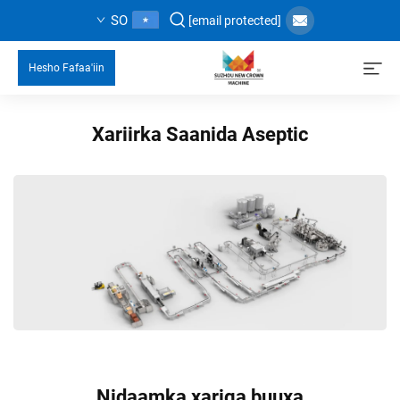
SO
[email protected]
Hesho Fafaa'iin
Xariirka Saanida Aseptic
Nidaamka xariga buuxa