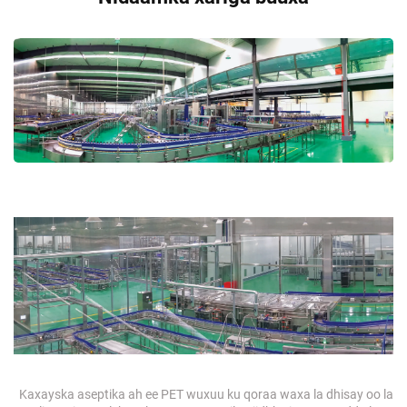
Kaxayska aseptika ah ee PET wuxuu ku qoraa waxa la dhisay oo la