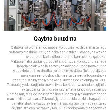
Qaybta buuxinta
Qalabka isku-dhafan oo aabba iyo buuxin iyo daba: marka lagu
safarayo mashinkii COP, qalabka aan dhulka u dhacayaa waxaa
iskudhufan karta si loo dhaqmo korrosionka qalabka.
Mekanismaha guriga guroobinta: xidhiidda iyo iskudhufashada
labada qalab waa la sameeyaa adigoo guroobinaya guriga
wasakhda ee isku-dhafka iyo buuxin iyo daba. Teknoolojiyada
raaxaysan ee nolosha: isticmaalka dareerka fogaanta, ka
xadgudbinta biyaha iyo nolosha kuwaas oo ka dhigaysa 40%.
Teknoolojiyada xaqiijinta mekaniikaalkeed: daawashada xaqiijinta
ay qaybin karta in cilada xaqiijinta la keliyo si gaaban iyo
waafaqsan, taas oo loo isticmaalaa si loo xaqiijiyo aaminimaadda
mashinkii buuxin sare. Teknoolojiyada raacida qaybta hagaajinta:
panelka shakhsiyaadu ay leeyihii raacida qaybta hagaajinta ay
leeyihiin si fiican iyo raaxaysan. 6, Teknoolojiyada tijaabooyinka