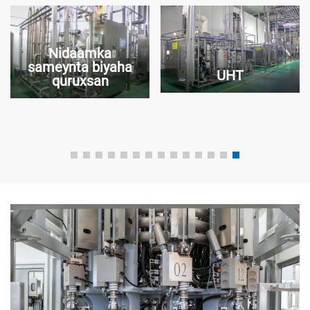
Nidaamka
sameynta biyaha
UHT
quruxsan