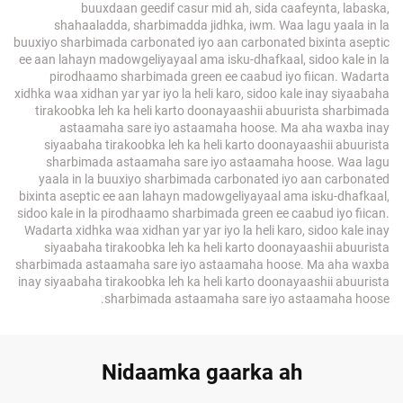
buuxdaan geedif casur mid ah, sida caafeynta, labaska,
shahaaladda, sharbimadda jidhka, iwm. Waa lagu yaala in la
buuxiyo sharbimada carbonated iyo aan carbonated bixinta aseptic
ee aan lahayn madowgeliyayaal ama isku-dhafkaal, sidoo kale in la
pirodhaamo sharbimada green ee caabud iyo fiican. Wadarta
xidhka waa xidhan yar yar iyo la heli karo, sidoo kale inay siyaabaha
tirakoobka leh ka heli karto doonayaashii abuurista sharbimada
astaamaha sare iyo astaamaha hoose. Ma aha waxba inay
siyaabaha tirakoobka leh ka heli karto doonayaashii abuurista
sharbimada astaamaha sare iyo astaamaha hoose. Waa lagu
yaala in la buuxiyo sharbimada carbonated iyo aan carbonated
bixinta aseptic ee aan lahayn madowgeliyayaal ama isku-dhafkaal,
sidoo kale in la pirodhaamo sharbimada green ee caabud iyo fiican.
Wadarta xidhka waa xidhan yar yar iyo la heli karo, sidoo kale inay
siyaabaha tirakoobka leh ka heli karto doonayaashii abuurista
sharbimada astaamaha sare iyo astaamaha hoose. Ma aha waxba
inay siyaabaha tirakoobka leh ka heli karto doonayaashii abuurista
sharbimada astaamaha sare iyo astaamaha hoose.
Nidaamka gaarka ah