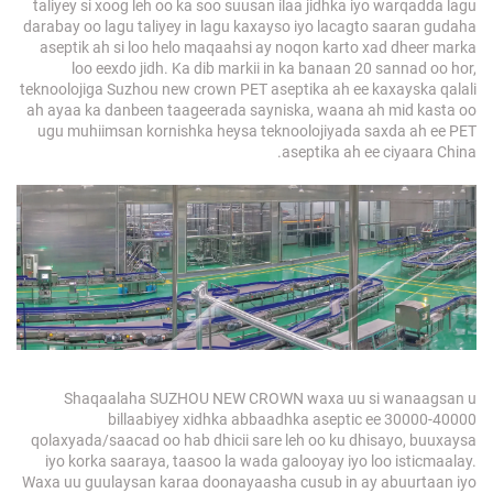
taliyey si xoog leh oo ka soo suusan ilaa jidhka iyo warqadda lagu
darabay oo lagu taliyey in lagu kaxayso iyo lacagto saaran gudaha
aseptik ah si loo helo maqaahsi ay noqon karto xad dheer marka
loo eexdo jidh. Ka dib markii in ka banaan 20 sannad oo hor,
teknoolojiga Suzhou new crown PET aseptika ah ee kaxayska qalali
ah ayaa ka danbeen taageerada sayniska, waana ah mid kasta oo
ugu muhiimsan kornishka heysa teknoolojiyada saxda ah ee PET
aseptika ah ee ciyaara China.
Shaqaalaha SUZHOU NEW CROWN waxa uu si wanaagsan u
billaabiyey xidhka abbaadhka aseptic ee 30000-40000
qolaxyada/saacad oo hab dhicii sare leh oo ku dhisayo, buuxaysa
iyo korka saaraya, taasoo la wada galooyay iyo loo isticmaalay.
Waxa uu guulaysan karaa doonayaasha cusub in ay abuurtaan iyo