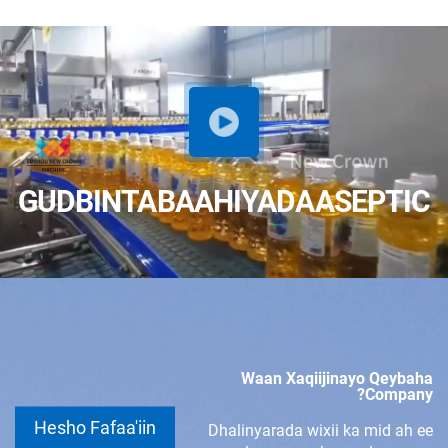
GUDBINTA BAAHIYADA ASEPTIC
Waan Xaqiijinayo Qeybaha
Company?
Hesho Fafaa'iin
Dhalinyarada wixii ka mid ah ee