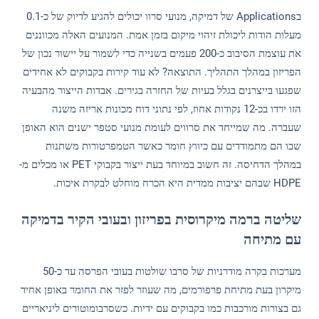
בApplications של דמיקה, מנועי סרוו יכולים להגיע לדיוק של כ-0.1
מעלות הודות ליכולת זיהוי מיקום בזמן אמת. המנועים האלה מכווננים
את עוצמת הסיבוב כ-200 פעמים בשנייה כדי לשמור על יישור נכון של
הפריזון במהלך התהליך. התוצאה? לא עוד קירות בקבוקים לא אחידים
שפגעו בייצרנים בגלל בעיות של החזרה בגירים. אבדות הייצור מהבעיה
הזו ירדו בכ-12 נקודות אחוז, לפי נתוני דוח מכונות אריזה משנה
שעברה. מה שמייחד את סרווים לעומת מנועי סטפר ישנים הוא האופן
שבו הם מתמודדים עם כיווץ חומר כאשר הטמפרטורות משתנות
במהלך הדחיסה. זה חשוב במיוחד בעת ייצור בקבוקי PET או מכלים מ-
HDPE שבהם יציבות ממדית היא הכרח מוחלט לבקרת איכות.
שליטה ברמה מיקרוסית בפריזון ובעובי הקיר בדמיקה
עם מתיחה
מערכות בקרה מודרניות של סרבו שולטות בעובי הפרסה עד כ-50
מיקרון בעת מתיחת פרפורמים, מה שעוזר לפזר את החומר באופן אחיד
גם בצורות מורכבות כמו בקבוקים עם ידיות. כשסרבומוטורים ליניאריים