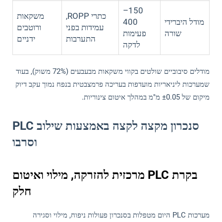
150–
כתרי ROPP,
משקאות
מודל היברידי
400
עמידות בפני
ורוטבים
שורה
פעימות
התערבות
ידניים
לדקה
מודלים סיבוביים שולטים בקווי משקאות מבעבעים (72% משוק), בעוד
שמערכות ליניאריות מועדפות בעריכה פרמצבטית בנפח נמוך עקב דיוק
מיקום של ±0.05 מ"מ במהלך איטום צינוריות.
סנכרון מקצה לקצה באמצעות שילוב PLC
וסרבו
בקרת PLC מרכזית להזרקה, מילוי ואיטום
חלק
מערכות PLC היום מטפלות בסנכרון פעולות ניפוח, מילוי וסגירה