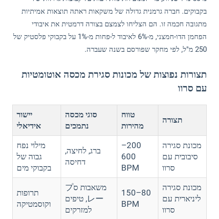
בקבוקים. חברה גרמנית גדולה של משקאות ראתה תוצאות אמיתיות
מתגובה חכמה זו. הם הצליחו לצמצם בצורה דרמטית את איבודי
הפחמן הדו-חמצני, מ-6% לאיבוד ל-פחות מ-1% על בקבוקי פלסטיק של
250 מ"ל, לפי מחקר שפורסם בשנה שעברה.
תצורות נפוצות של מכונות סגירת מכסה אוטומטיות
עם סרוו
טווח
סוגי מכסה
יישור
תצורה
מהירות
נתמכים
אידיאלי
מכונת סגירה
200–
מילוי נפח
ברג, לחיצה,
סיבובית עם
600
גבוה של
דחיסה
סרוו
BPM
בקבוקי מים
מכונת סגירה
משאבות סプ
80–150
תרופות
ליניארית עם
レー, טיפים
BPM
וקוסמטיקה
סרוו
למזרקים