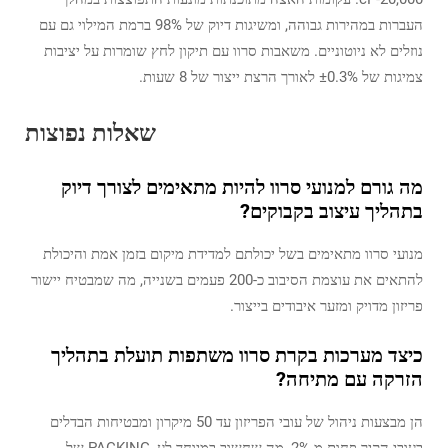
העברות במהירות גבוהה, ומשיגות דיוק של 98% ברמת המילוי גם עם
נוזלים לא ניוטוניים. משאבות סרוו עם תיקון לחץ שומרות על יציבות
צמיגות של ±0.3% לאורך הרצת ייצור של 8 שעות.
שאלות נפוצות
מה גורם למנועי סרוו להיות מתאימים לצורך דיוק
בתהליך עיצוב בקבוקים?
מנועי סרוו מתאימים בשל יכולתם למדידת מיקום בזמן אמת והיכולת
להתאים את עוצמת הסיבוב כ-200 פעמים בשנייה, מה שמבטיח יישור
פריזון מדויק ומזער איבודים בייצור.
כיצד מערכות בקרת סרוו משתפות תועלת בתהליך
הזרקה עם מתיחה?
הן מבצעות ניהול של עובי הפריזון עד 50 מיקרון ומבטיחות הבדלים
בעובי הקיר פחות מ-2%, מה שחשוב במיוחד לע_PACKING של