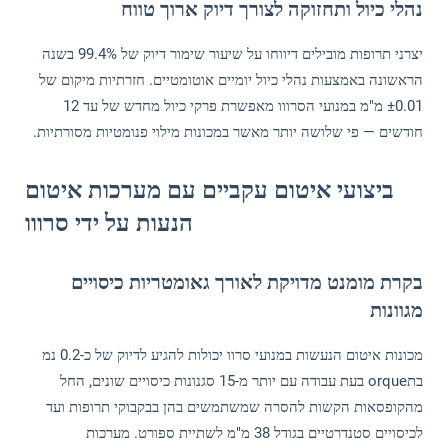
נהלי כיול ותחזוקה לצורך דיוק ארוך טווח
יצרני תרופות מובילים דיווחו על שיעור שימור דיוק של 99.4% בשנה
הראשונה באמצעות נהלי כיול יומיים אוטומטיים. חזרתיות מיקום של
±0.01 מ"מ במנועי הסרווו מאפשרת פרקי כיול מחדש של עד 12
חודשים — פי שלושה יותר מאשר במכונות מילוי פנומטיות מסורתיות.
ביצועי איטום עקביים עם מערכות איטום
הנעות על ידי סרווו
בקרת מומנט מדויקת לאורך גאומטריות כיסויים
מגוונות
מכונות איטום הנעשות במנועי סרוו יכולות להגיע לדיוק של כ-0.2 נמ
בתorque בעת עבודה עם יותר מ-15 סגנונות כיסויים שונים, החל
מהקופסאות הקשות להסרה שמשתמשים בהן בבקבוקי תרופות ועד
לכיסויים סטנדרטיים בגודל 38 מ"מ לשתיית ספורט. מערכות