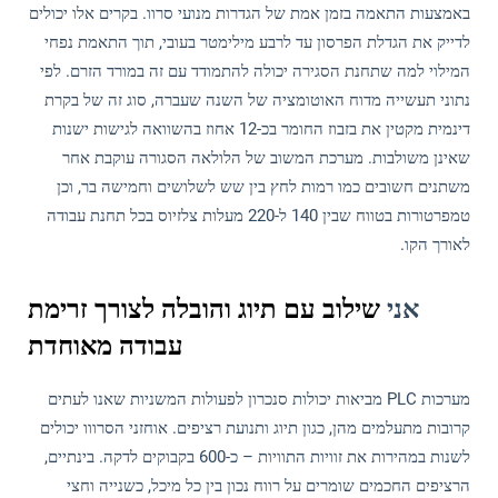
באמצעות התאמה בזמן אמת של הגדרות מנועי סרוו. בקרים אלו יכולים
לדייק את הגדלת הפרסון עד לרבע מילימטר בעובי, תוך התאמת נפחי
המילוי למה שתחנת הסגירה יכולה להתמודד עם זה במורד הזרם. לפי
נתוני תעשייה מדוח האוטומציה של השנה שעברה, סוג זה של בקרת
דינמית מקטין את בזבוז החומר בכ-12 אחוז בהשוואה לגישות ישנות
שאינן משולבות. מערכת המשוב של הלולאה הסגורה עוקבת אחר
משתנים חשובים כמו רמות לחץ בין שש לשלושים וחמישה בר, וכן
טמפרטורות בטווח שבין 140 ל-220 מעלות צלזיוס בכל תחנת עבודה
לאורך הקו.
אני
שילוב עם תיוג והובלה לצורך זרימת
עבודה מאוחדת
מערכות PLC מביאות יכולות סנכרון לפעולות המשניות שאנו לעתים
קרובות מתעלמים מהן, כגון תיוג ותנועת רציפים. אוחזני הסרווו יכולים
לשנות במהירות את זוויות התוויות – כ-600 בקבוקים לדקה. בינתיים,
הרציפים החכמים שומרים על רווח נכון בין כל מיכל, כשנייה וחצי