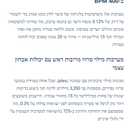
ב-400 BPM
מערכות אלו משתמשות בלוגיקה של פיצוי לחץ בזמן אמת, כדי לשמור
על דיוק של 0.12% מנפח היעד גם בתנאי ערבוב, מה שחיוני למשקאות
מוגזים ונוזלים יוצרים שטיפה. משוב לולאה סגורה מתקן את נפחי
המילוי תוך 15 מילישניות — מהיר פי 20 ממה שאדם יכול לזהות
טעויות.
מערכות מילוי סרווו מרובות ראש עם יכולות אבחון
עצמי
מכונות מילוי סיבוביות עם שמונה נiples, שכל אחת מצוידת במנועי
סרווו נפרדים, מספקות עד 3,200 מילויים לדקה תוך ביצוע בדיקות
שונות של פחות ממיליליטר כל 15 מחזורי עבודה. חיישנים משובצים
זיהוי נזק לניפל או סטייה בשסתום לפני שגיאות עולות על 0.3%, מה
שמצמצם את תחזוקת התיקון ב-72% בהשוואה למערכות הנעשות על
ידי גלגלי שיניים.