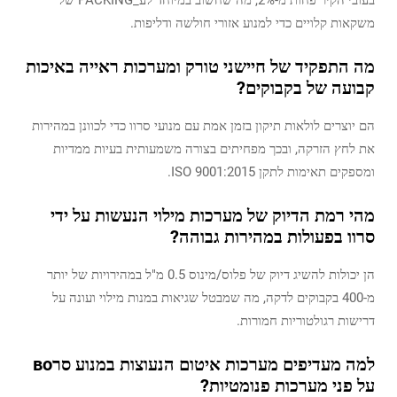
משקאות קלויים כדי למנוע אזורי חולשה ודליפות.
מה התפקיד של חיישני טורק ומערכות ראייה באיכות
קבועה של בקבוקים?
הם יוצרים לולאות תיקון בזמן אמת עם מנועי סרוו כדי לכוונן במהירות
את לחץ הזרקה, ובכך מפחיתים בצורה משמעותית בעיות ממדיות
ומספקים תאימות לתקן ISO 9001:2015.
מהי רמת הדיוק של מערכות מילוי הנעשות על ידי
סרוו בפעולות במהירות גבוהה?
הן יכולות להשיג דיוק של פלוס/מינוס 0.5 מ"ל במהירויות של יותר
מ-400 בקבוקים לדקה, מה שמבטל שגיאות במנות מילוי ועונה על
דרישות רגולטוריות חמורות.
למה מעדיפים מערכות איטום הנעוצות במנוע סרво
על פני מערכות פנומטיות?