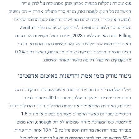
פנאומטיות נתקלות בבעיות מכיוון שהן מסתמכות על לחץ אוויר
המשתנה כל הזמן. לעומת זאת, מנועי סרוו פועלים אחרת – הם משנים
למעשה את כמות הכוח שהם מפעילים בהתאם לסוג החומר שממנו
עשוי הכיסוי ולצורת החוטים. לפי מחקר שפורסם על ידי Zenith
Filling בדוח האריזה לשנת 2023, מערכות אלו מקטינות את בעיות
האיטום בכמעט שני שליש בהשוואה לאיטום מכני מסורתי. הן גם
הציגו תוצאות מרשים בבדיקות שתיות מבעבעות, כאשר רק כ-0.2%
מהבקבוקים היו בעלי דליפה כלשהי לאחר האיטום.
ניטור טורק בזמן אמת וחדשנות באיטום אדפטיבי
שילוב של מדדי מתח מובנים יחד עם חיישני אופטיים בודק עד כמה
החותמים עמידים במהלך הפעלה, ומעבד כ-400 כיסויים לדקה.
בינתיים, האוחזים המתאימים את עצמם מטפלים היטב בהבדלים בגודל
הכיסויים, עובד גם כאשר הקטרים משתנים בפלוס או מינוס 1.5
מילימטר. כש המערכת מזהה שמשהו לא דוק enough, היא ממש
מגבירה במהירות את מהירות הספינדל בין 12 ל-18 אחוז, תוך פחות
מ-50 מילישניות, כדי למנוע חתימות רעות על קבוצות גדולות של