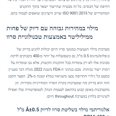
דחיפה של הבסיס. כל זה מבטיח שהייצור ישאר בתוך התקנים
המחמירים של ISO 9001:2015 שרוב היצרנים שואפים לעמוד בהם.
מילוי במהירות גבוהה עם דיוק של פחות
ממיליליטר באמצעות טכנולוגיית סרוו
מערכות מילוי הנעוצות במנועי סרוו היום יכולות להגיע בדיוק של
כ-פלוס/מינוס 0.5 מ"ל, גם כשפועלות על יותר מ-400 בקבוקים לדקה.
מכונות אלו לא רק עומדות בכל התקנות הקשות, אלא גם שומרות על
רמות ייצור גבוהות. מבט בנתוני ה-FDA משנת 2022 מגלה דבר מעניין:
כמעט כל גילויי התרופה נבעו משגיאה במלء קטנה מ-2%. הפער הקטן
הזה הוא בדיוק מה שמערכות בקרת הסרוו המודרניות מסירות. הן
מתעדכנות באופן קבוע בהתאם לעצמת הנוזל, לטמפרטורה שלו ואפילו
לשינויים בלחץ במערכת throughout היום.
אלגוריתמי מילוי בשליטת סרוו לדיוק Â±0.5 מ"ל