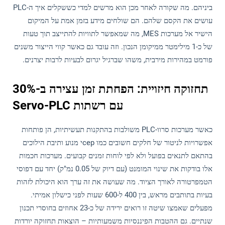
ביניהם. מה שקורה לאחר מכן הוא מרשים למדי כששקלים איך ה-PLC
עושים את הקסם שלהם. הם שולחים מידע בזמן אמת על המיקום
הישיר אל מערכות MES, מה שמאפשר לתוויות להתייצב תוך טעות
של כ-1 מילימטר ממיקומן הנכון. וזה עובד גם כאשר קווי הייצור משנים
פורמט במהירות מירבית, משהו שברגיל יגרום לבעיות לרבות יצרנים.
תחזוקה חיזויית: הפחתת זמן עצירה ב-30%
עם רשתות Servo-PLC
כאשר מערכות סרוו-PLC משולבות בהתקנות תעשיתיות, הן פותחות
אפשרויות לניטור של חלקים חשובים כמו cepי מנוע ותיבת הילוכים
בהתאם לתנאים בפועל ולא לפי לוחות זמנים קבועים. מערכות חכמות
אלו בודקות את שינוי המומנט (עם דיוק של 0.05 נמ"ק) יחד עם דפוסי
הטמפרטורה לאורך הציוד. מה שעושה את זה ערך הוא היכולת לזהות
בעיות בתותבים מראש, בין 400 ל-600 שעות לפני כישלון אמיתי.
מפעלים שאמצו שיטה זו רואים ירידה של כ-23 אחוזים בחוסרי תכנון
שנתיים. גם ההטבות הפיננסיות משמעותיות – הוצאות תחזוקה יורדות