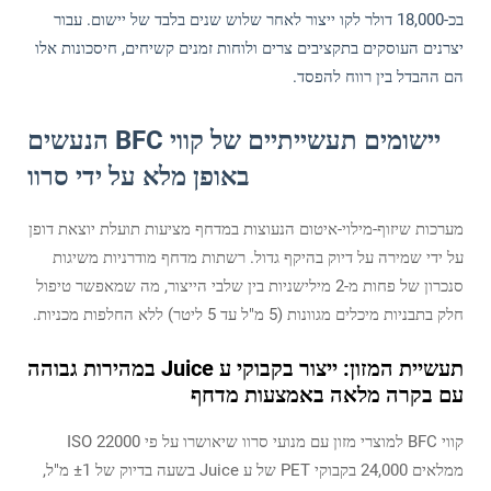
בכ-18,000 דולר לקו ייצור לאחר שלוש שנים בלבד של יישום. עבור
יצרנים העוסקים בתקציבים צרים ולוחות זמנים קשיחים, חיסכונות אלו
הם ההבדל בין רווח להפסד.
יישומים תעשייתיים של קווי BFC הנעשים
באופן מלא על ידי סרוו
מערכות שיזוף-מילוי-איטום הנעוצות במדחף מציעות תועלת יוצאת דופן
על ידי שמירה על דיוק בהיקף גדול. רשתות מדחף מודרניות משיגות
סנכרון של פחות מ-2 מילישניות בין שלבי הייצור, מה שמאפשר טיפול
חלק בתבניות מיכלים מגוונות (5 מ"ל עד 5 ליטר) ללא החלפות מכניות.
תעשיית המזון: ייצור בקבוקי ע Juice במהירות גבוהה
עם בקרה מלאה באמצעות מדחף
קווי BFC למוצרי מזון עם מנועי סרוו שיאושרו על פי ISO 22000
ממלאים 24,000 בקבוקי PET של ע Juice בשעה בדיוק של ±1 מ"ל,