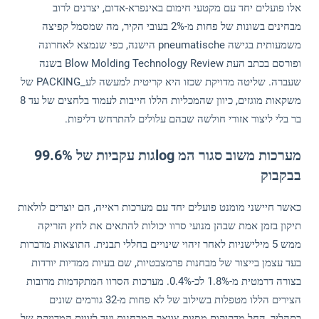
אלו פועלים יחד עם מקטעי חימום באינפרא-אדום, יצרנים לרוב
מבחינים בשונות של פחות מ-2% בעובי הקיר, מה שמסמל קפיצה
משמעותית בגישה pneumatische הישנה, כפי שנמצא לאחרונה
ופורסם בכתב העת Blow Molding Technology Review בשנה
שעברה. שליטה מדויקת שכזו היא קריטית למעשה לע_PACKING של
משקאות מוגזים, כיוון שהמכליות הללו חייבות לעמוד בלחצים של עד 8
בר בלי ליצור אזורי חולשה שבהם עלולים להתרחש דליפות.
מערכות משוב סגור המ logגות עקביות של 99.6%
בבקבוק
כאשר חיישני מומנט פועלים יחד עם מערכות ראייה, הם יוצרים לולאות
תיקון בזמן אמת שבהן מנועי סרוו יכולות להתאים את לחץ הזריקה
ממש 5 מילישניות לאחר זיהוי שינויים בחללי תבנית. התוצאות מדברות
בעד עצמן בייצור של מבחנות פרמצבטיות, שם בעיות ממדיות יורדות
בצורה דרמטית מ-1.8% לכ-0.4%. מערכות הסרוו המתקדמות מרובות
הצירים הללו מטפלות בשילוב של לא פחות מ-32 גורמים שונים
בתהליך, החל מדקיקות מסיום צוואר המבחנות ועד לזווית המדויקת של