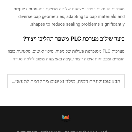
מערכות הנעוצות בסרבו מציעות שליטה מדויקת בתorque across
diverse cap geometries, adapting to cap materials and
shapes to reduce sealing problems significantly.
כיצד שילוב מערכת PLC משפר תהליכי ייצור?
מערכות PLC מסנכרנות פעולות של ניפוח, מילוי ואיטום, מקטינות בזבוז
חומרים ומבטיחות איכות ייצור עקיבה באמצעות משוב לולאה סגורה.
הבא:
טכנולוגיית דמיה, מילוי ואיטום מתקדמת לתעשיית אריזות PET