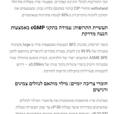
תוך התחייבות לנהלי היגיינה קפדניים. מפענחי סרוו מפלדת אל-חלד
withstand מחזורי CIP (ניקוי במקום) בלחץ גבוה, ומצמצמים את
הסיכון להזנות מיקרוביות ב-85% לעומת פתרונות פנאומטיים.
תעשיית התרופות: עמידה בתקני cGMP באמצעות
הנעה מדויקת
ביצור תרופות, מכונות BFC הנעשות באמצעות סרוו מ loge משיגות
עקביות של 99.9% בין לוטות, בעזרת ממירים ליניאריים בהתאם לתקן
ASME BPE המונעים ייצור של חלקיקים. בקרת מומנט בתהליך סגור
מבטיחה חיבוק כיסויי צינורות בתוך טווח של ±0.05Nm – דרוש
להבטחת סטריליות בחבילות תרופות להזרקה.
חומרי צריכה יומיים: מילוי מותאם לנוזלים צמיגים
ורגישים
מערכות סרוו מותאמות אוטומטית את פרמטרי המילוי לנוזלים
שמשתנים מסיירות שיער בעלות 50-cP עד שמן תעשייתי בעלות
20,000-cP. עקומות האצה מתוכנתות מונעות התפוצצות במהלך