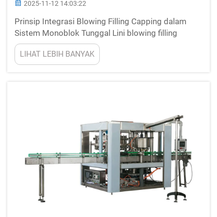
2025-11-12 14:03:22
Prinsip Integrasi Blowing Filling Capping dalam
Sistem Monoblok Tunggal Lini blowing filling
capping saat ini menggabungkan pembuatan botol,
LIHAT LEBIH BANYAK
pengisian cairan, dan pemasangan tutup semuanya
dalam satu rangkaian mesin. Sistem monoblok
pada dasarnya memangkas...