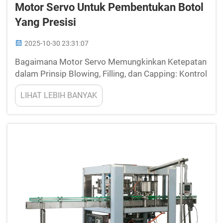
Motor Servo Untuk Pembentukan Botol
Yang Presisi
2025-10-30 23:31:07
Bagaimana Motor Servo Memungkinkan Ketepatan
dalam Prinsip Blowing, Filling, dan Capping: Kontrol
Motor Servo dalam Akurasi Pembentukan Botol.
LIHAT LEBIH BANYAK
Dalam aplikasi blow molding, motor servo dapat
mencapai ketepatan sekitar 0,1 derajat berkat
sensor posisi real time-nya...