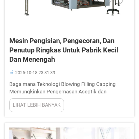
Mesin Pengisian, Pengecoran, Dan
Penutup Ringkas Untuk Pabrik Kecil
Dan Menengah
2025-10-18 23:31:39
Bagaimana Teknologi Blowing Filling Capping
Memungkinkan Pengemasan Aseptik dan
Terintegrasi. Memahami integrasi teknologi blow-
LIHAT LEBIH BANYAK
fill-seal dalam pengemasan aseptik. Metode blow-
fill-seal (BFS) menggabungkan pembuatan wadah,
pengisian cairan, dan penyegelan ...