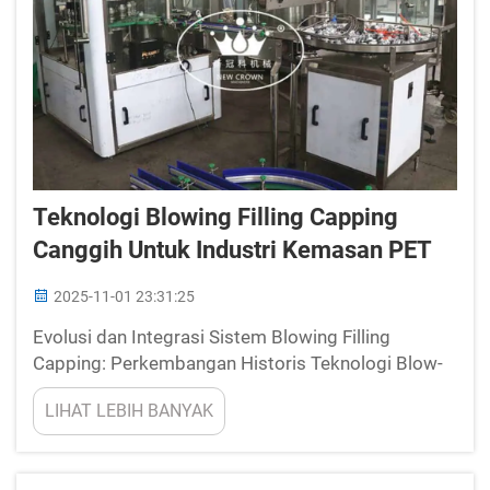
Teknologi Blowing Filling Capping
Canggih Untuk Industri Kemasan PET
2025-11-01 23:31:25
Evolusi dan Integrasi Sistem Blowing Filling
Capping: Perkembangan Historis Teknologi Blow-
Fill-Seal. Teknologi blow-fill-seal (BFS) pertama kali
LIHAT LEBIH BANYAK
muncul pada tahun 1960-an ketika produsen
membutuhkan cara untuk membuat wadah steril
untuk obat-obatan ...