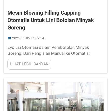
Mesin Blowing Filling Capping
Otomatis Untuk Lini Botolan Minyak
Goreng
2025-11-05 14:02:54
Evolusi Otomasi dalam Pembotolan Minyak
Goreng: Dari Pengisian Manual ke Otomatis:
Dampak terhadap Laju Produksi. Beralih dari
LIHAT LEBIH BANYAK
sistem operasi manual ke sistem otomatis untuk
pembotolan minyak goreng telah meningkatkan
secara signifikan kecepatan produksi di pabrik...