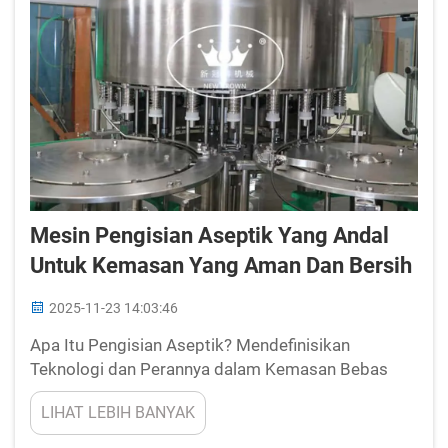
Mesin Pengisian Aseptik Yang Andal
Untuk Kemasan Yang Aman Dan Bersih
2025-11-23 14:03:46
Apa Itu Pengisian Aseptik? Mendefinisikan
Teknologi dan Perannya dalam Kemasan Bebas
Kontaminasi Pengisian aseptik merupakan metode
LIHAT LEBIH BANYAK
pengemasan canggih yang menjaga keamanan
produk seperti obat-obatan, susu, dan minuman