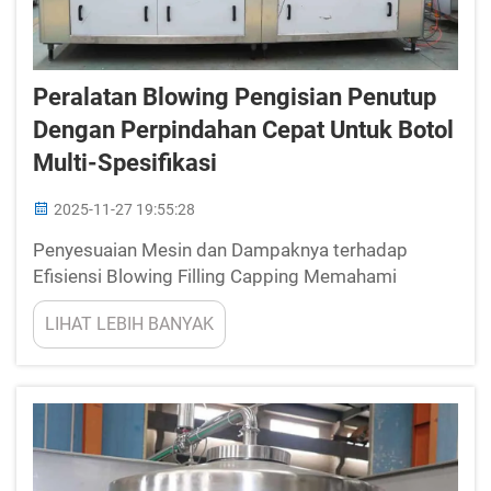
Peralatan Blowing Pengisian Penutup
Dengan Perpindahan Cepat Untuk Botol
Multi-Spesifikasi
2025-11-27 19:55:28
Penyesuaian Mesin dan Dampaknya terhadap
Efisiensi Blowing Filling Capping Memahami
Bagaimana Penyesuaian Mesin Mempengaruhi
LIHAT LEBIH BANYAK
Efisiensi Blowing Filling Capping Sistem blowing
filling capping yang dapat disesuaikan terbaru
dapat mengurangi waktu henti sekitar 3...