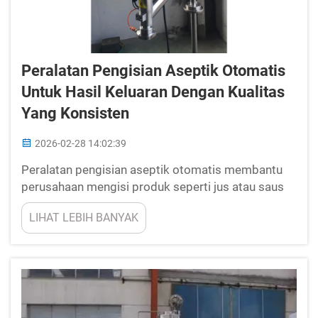
Peralatan Pengisian Aseptik Otomatis
Untuk Hasil Keluaran Dengan Kualitas
Yang Konsisten
2026-02-28 14:02:39
Peralatan pengisian aseptik otomatis membantu
perusahaan mengisi produk seperti jus atau saus
secara bersih dan aman. Jenis mesin ini sangat
LIHAT LEBIH BANYAK
penting karena melindungi makanan dari kuman
serta memperpanjang masa kesegaran produk.
New Crown adalah perusahaan...