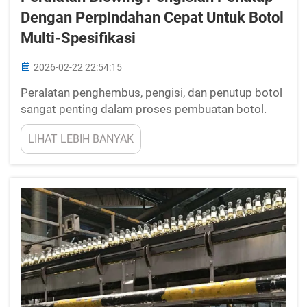
Dengan Perpindahan Cepat Untuk Botol
Multi-Spesifikasi
2026-02-22 22:54:15
Peralatan penghembus, pengisi, dan penutup botol
sangat penting dalam proses pembuatan botol.
Mesin Pengisi ini bekerja secara terintegrasi untuk
LIHAT LEBIH BANYAK
membentuk botol, mengisinya dengan cairan, serta
menutupnya secara rapat. New Crown
memproduksi sejumlah mesin khusus yang mampu
beralih sangat cepat dari ...