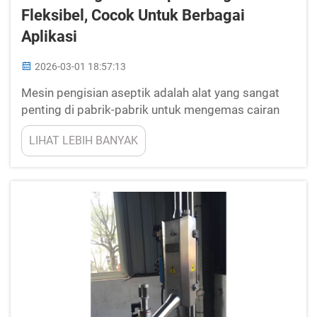
Fleksibel, Cocok Untuk Berbagai
Aplikasi
2026-03-01 18:57:13
Mesin pengisian aseptik adalah alat yang sangat
penting di pabrik-pabrik untuk mengemas cairan
secara aman. Mesin-mesin ini dirancang untuk
LIHAT LEBIH BANYAK
menjaga produk tetap terhindar dari kuman dan zat
berbahaya. Misalnya, ketika Anda membeli botol
jus atau susu di toko, sebagian besar waktu cairan
tersebut diisi menggunakan jenis mesin ini...