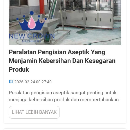
Peralatan Pengisian Aseptik Yang
Menjamin Kebersihan Dan Kesegaran
Produk
2026-02-24 00:27:40
Peralatan pengisian aseptik sangat penting untuk
menjaga kebersihan produk dan mempertahankan
kesegarannya. Jenis mesin ini digunakan di
LIHAT LEBIH BANYAK
berbagai industri, khususnya makanan dan
minuman. Di New Crown, kami memastikan mesin
pengisian aseptik buatan kami melindungi produk