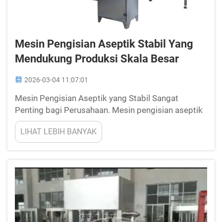
Mesin Pengisian Aseptik Stabil Yang
Mendukung Produksi Skala Besar
2026-03-04 11:07:01
Mesin Pengisian Aseptik yang Stabil Sangat
Penting bagi Perusahaan. Mesin pengisian aseptik
yang stabil sangat krusial bagi perusahaan yang
LIHAT LEBIH BANYAK
membutuhkan pengisian produk secara higienis.
Mesin-mesin ini menjaga segalanya tetap aman
dan bebas dari kuman. Khususnya penting untuk
minum...