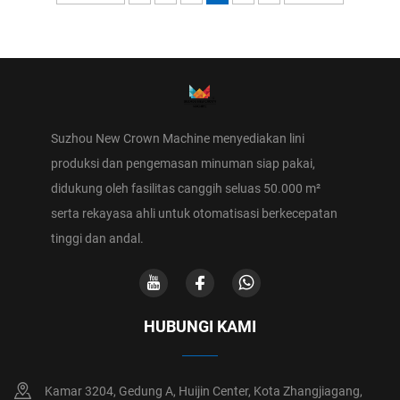
Suzhou New Crown Machine menyediakan lini
produksi dan pengemasan minuman siap pakai,
didukung oleh fasilitas canggih seluas 50.000 m²
serta rekayasa ahli untuk otomatisasi berkecepatan
tinggi dan andal.
HUBUNGI KAMI
Kamar 3204, Gedung A, Huijin Center, Kota Zhangjiagang,