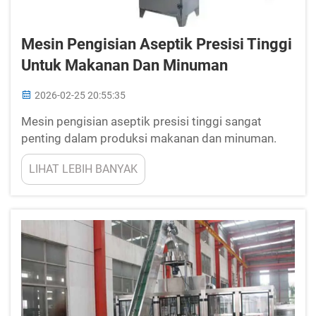
Mesin Pengisian Aseptik Presisi Tinggi
Untuk Makanan Dan Minuman
2026-02-25 20:55:35
Mesin pengisian aseptik presisi tinggi sangat
penting dalam produksi makanan dan minuman.
Mesin-mesin ini menjaga keamanan dan rasa
LIHAT LEBIH BANYAK
produk dengan mengisi botol atau wadah tanpa
membiarkan kuman masuk. New Crown adalah
perusahaan yang berfokus pada jenis mesin ini...