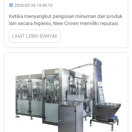
2026-02-26 19:40:10
Ketika menyangkut pengisian minuman dan produk
lain secara higienis, New Crown memiliki reputasi
sangat baik berkat lini pengisian aseptiknya yang
LIHAT LEBIH BANYAK
andal. Mesin ini menjaga produk tetap terlindungi
dari kuman dan bakteri. Mesin ini beroperasi
dengan kebutuhan tenaga kerja yang lebih sedikit,
sehingga pabrik dapat mengisi...