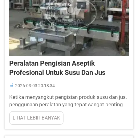
Peralatan Pengisian Aseptik
Profesional Untuk Susu Dan Jus
2026-03-03 20:18:34
Ketika menyangkut pengisian produk susu dan jus,
penggunaan peralatan yang tepat sangat penting.
Di sinilah New Crown hadir. Kami memproduksi
LIHAT LEBIH BANYAK
mesin pengisi aseptik profesional yang membantu
menjaga kesegaran dan keamanan minuman.
Pengisian aseptik berarti cairan melewati ...