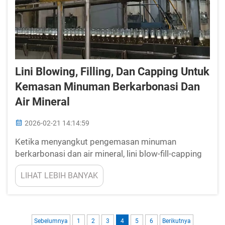
Lini Blowing, Filling, Dan Capping Untuk
Kemasan Minuman Berkarbonasi Dan
Air Mineral
2026-02-21 14:14:59
Ketika menyangkut pengemasan minuman
berkarbonasi dan air mineral, lini blow-fill-capping
memang sangat penting. Jenis lini ini membuat
LIHAT LEBIH BANYAK
seluruh proses menjadi lebih efisien serta menjaga
agar minuman tetap tersegel dengan aman untuk
konsumen. Di New Crown, kami memahami betapa
pentingnya ...
Sebelumnya
1
2
3
4
5
6
Berikutnya