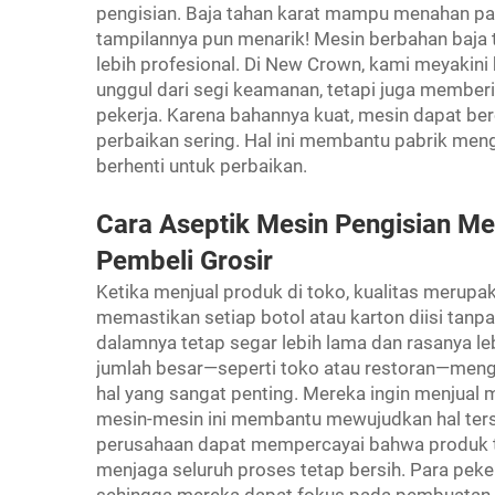
pengisian. Baja tahan karat mampu menahan pa
tampilannya pun menarik! Mesin berbahan baja 
lebih profesional. Di New Crown, kami meyakini
unggul dari segi keamanan, tetapi juga memb
pekerja. Karena bahannya kuat, mesin dapat b
perbaikan sering. Hal ini membantu pabrik meng
berhenti untuk perbaikan.
Cara Aseptik
Mesin Pengisian
Me
Pembeli Grosir
Ketika menjual produk di toko, kualitas merupak
memastikan setiap botol atau karton diisi tanp
dalamnya tetap segar lebih lama dan rasanya le
jumlah besar—seperti toko atau restoran—meng
hal yang sangat penting. Mereka ingin menjual
mesin-mesin ini membantu mewujudkan hal ter
perusahaan dapat mempercayai bahwa produk ti
menjaga seluruh proses tetap bersih. Para peker
sehingga mereka dapat fokus pada pembuatan pro