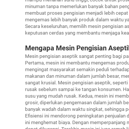
minuman tanpa memerlukan banyak bahan pengaw
membuat proses pengisian menjadi lebih cepat 
mengemas lebih banyak produk dalam waktu yan
Secara keseluruhan, memilih mesin pengisian a
keputusan cerdas yang membantu menjaga keam
Mengapa Mesin Pengisian Aseptik
Mesin pengisian aseptik sangat penting bagi pas
Pertama, mesin ini membantu mengemas produk
mengingat masyarakat semakin peduli terhada
makanan dan minuman dalam jumlah besar, me
sangat krusial. Mesin pengisian aseptik, seper
rusak sebelum sampai ke tangan konsumen. Hal 
susu yang mudah rusak. Kedua, mesin ini memb
grosir, diperlukan pengemasan dalam jumlah be
banyak wadah dalam waktu singkat, sehingga
Efisiensi ini mendorong peningkatan penjualan
ini menghemat biaya. Dengan memperpanjang m
dapat dikurangi. Terakhir, mesin ini juga ram