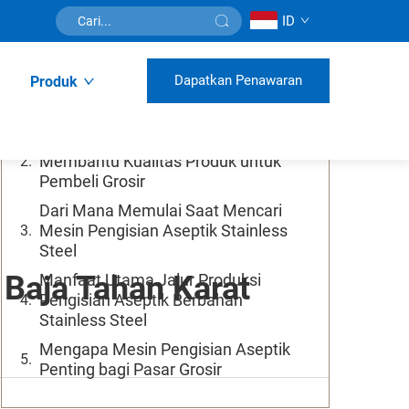
ID
Daftar Isi
Dapatkan Penawaran
Produk
Apa yang Membuat Konstruksi dari
Baja Tahan Karat Berbeda?
Cara Aseptik Mesin Pengisian
Membantu Kualitas Produk untuk
Pembeli Grosir
Dari Mana Memulai Saat Mencari
Mesin Pengisian Aseptik Stainless
Steel
Baja Tahan Karat
Manfaat Utama Jalur Produksi
Pengisian Aseptik Berbahan
Stainless Steel
Mengapa Mesin Pengisian Aseptik
Penting bagi Pasar Grosir