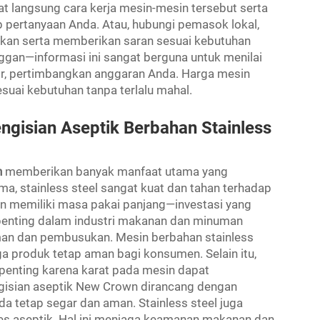
at langsung cara kerja mesin-mesin tersebut serta
b pertanyaan Anda. Atau, hubungi pemasok lokal,
kan serta memberikan saran sesuai kebutuhan
nggan—informasi ini sangat berguna untuk menilai
ir, pertimbangkan anggaran Anda. Harga mesin
sesuai kebutuhan tanpa terlalu mahal.
ngisian Aseptik Berbahan Stainless
n
memberikan banyak manfaat utama yang
ama, stainless steel sangat kuat dan tahan terhadap
in memiliki masa pakai panjang—investasi yang
t penting dalam industri makanan dan minuman
an dan pembusukan. Mesin berbahan stainless
a produk tetap aman bagi konsumen. Selain itu,
ni penting karena karat pada mesin dapat
gisian aseptik New Crown dirancang dengan
a tetap segar dan aman. Stainless steel juga
s aseptik. Hal ini menjaga keamanan makanan dan