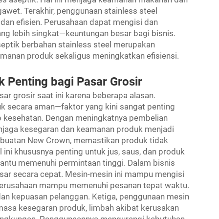
et. Terakhir, penggunaan stainless steel
dan efisien. Perusahaan dapat mengisi dan
g lebih singkat—keuntungan besar bagi bisnis.
septik berbahan stainless steel merupakan
anan produk sekaligus meningkatkan efisiensi.
 Penting bagi Pasar Grosir
ar grosir saat ini karena beberapa alasan.
 secara aman—faktor yang kini sangat penting
p kesehatan. Dengan meningkatnya pembelian
njaga kesegaran dan keamanan produk menjadi
ti buatan New Crown, memastikan produk tidak
ini khususnya penting untuk jus, saus, dan produk
antu memenuhi permintaan tinggi. Dalam bisnis
sar secara cepat. Mesin-mesin ini mampu mengisi
 perusahaan mampu memenuhi pesanan tepat waktu.
 dan kepuasan pelanggan. Ketiga, penggunaan mesin
asa kesegaran produk, limbah akibat kerusakan
ah lingkungan. Penggunaannya mengurangi kebutuhan