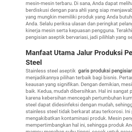
mesin-mesin terbaru. Di sana, Anda dapat melih
berdiskusi dengan para ahli yang siap menjawa
yang mungkin memiliki produk yang Anda butuh
Anda. Selalu periksa ulasan dan peringkat pela
kinerja mesin serta kepuasan pengguna. Terakh
pengisian aseptik bervariasi, jadi pilihlah yang 
Manfaat Utama Jalur Produksi Pe
Steel
Stainless steel aseptik
garis produksi pengisia
menjadikannya pilihan terbaik bagi bisnis. Pert
keausan yang signifikan. Dengan demikian, mes
baik. Kedua, mudah dibersihkan. Hal ini sanga
karena kebersihan mencegah pertumbuhan kum
steel dapat didesinfeksi dengan mudah, sehingg
stainless steel tidak berkarat atau terkorosi. I
mengakibatkan kontaminasi produk. Mesin pen
mempertimbangkan hal ini, sehingga produk And
mampu menahan suhu tinggi, cocok untuk prose