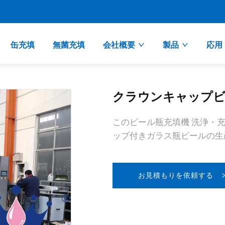
缶充填
無菌充填
会社概要
製品
応用
クラウンキャップビ
このビール瓶充填機 洗浄・充
ップ付きガラス瓶ビールの生
お見積もりを依頼する