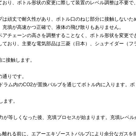
しており、ボトル形状の変更に際して装置のレベル調整は不要
ップは頑丈で耐久性があり、ボトル口のねじ部分に接触しないた
り、充填が高速かつ正確で、液体の飛び散りもありません。
ンベアチェーンの高さを調整することなく、ボトル形状を変更で
採用しており、主要な電気部品は三菱（日本）、シュナイダー（フ
間に接触します。
の通りです。
ドラム内のCO2が置換バルブを通じてボトル内に入ります。ボ
します。
圧力が等しくなった後、充填プロセスが始まります。充填レベル
ら離れる前に、エアーエキゾーストバルブにより余分なガスを