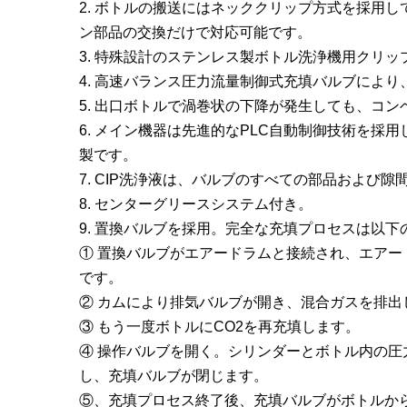
2. ボトルの搬送にはネッククリップ方式を採用
ン部品の交換だけで対応可能です。
3. 特殊設計のステンレス製ボトル洗浄機用クリ
4. 高速バランス圧力流量制御式充填バルブによ
5. 出口ボトルで渦巻状の下降が発生しても、コ
6. メイン機器は先進的なPLC自動制御技術を
製です。
7. CIP洗浄液は、バルブのすべての部品および隙
8. センターグリースシステム付き。
9. 置換バルブを採用。完全な充填プロセスは以下
① 置換バルブがエアードラムと接続され、エアー
です。
② カムにより排気バルブが開き、混合ガスを排出
③ もう一度ボトルにCO2を再充填します。
④ 操作バルブを開く。シリンダーとボトル内の
し、充填バルブが閉じます。
⑤、充填プロセス終了後、充填バルブがボトルか