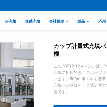
缶充填
無菌充填
会社概要
製品
応用
カップ計量式充填バルブ
機
このCGF12-12-4マシンは
充填に使用でき、スポーツキ
います。500mlボトルを基準
充填バルブはカップ式計量方
差です。