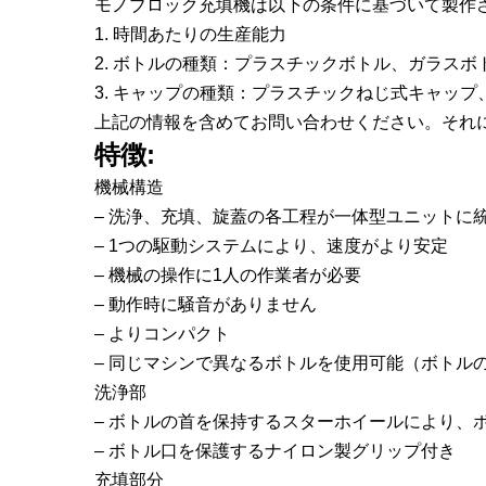
モノブロック充填機は以下の条件に基づいて製作
1. 時間あたりの生産能力
2. ボトルの種類：プラスチックボトル、ガラスボ
3. キャップの種類：プラスチックねじ式キャッ
上記の情報を含めてお問い合わせください。それ
特徴:
機械構造
– 洗浄、充填、旋蓋の各工程が一体型ユニットに
– 1つの駆動システムにより、速度がより安定
– 機械の操作に1人の作業者が必要
– 動作時に騒音がありません
– よりコンパクト
– 同じマシンで異なるボトルを使用可能（ボトル
洗浄部
– ボトルの首を保持するスターホイールにより、
– ボトル口を保護するナイロン製グリップ付き
充填部分