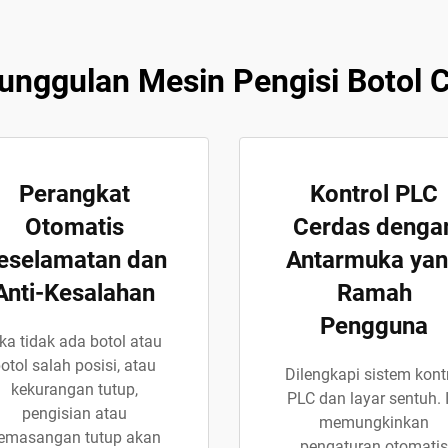
unggulan Mesin Pengisi Botol C
Perangkat
Kontrol PLC
Otomatis
Cerdas denga
eselamatan dan
Antarmuka ya
Anti-Kesalahan
Ramah
Pengguna
ika tidak ada botol atau
otol salah posisi, atau
Dilengkapi sistem kont
kekurangan tutup,
PLC dan layar sentuh. I
pengisian atau
memungkinkan
emasangan tutup akan
pengaturan otomatis