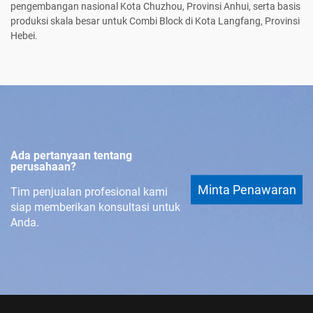
pengembangan nasional Kota Chuzhou, Provinsi Anhui, serta basis
produksi skala besar untuk Combi Block di Kota Langfang, Provinsi
Hebei.
Ada pertanyaan tentang
perusahaan?
Minta Penawaran
Tim penjualan profesional kami
siap memberikan konsultasi untuk
Anda.