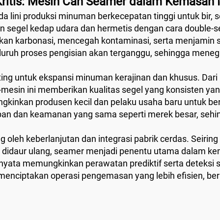
Kritis: Mesin Can Seamer dalam Kemasan
 lini produksi minuman berkecepatan tinggi untuk bir, sod
segel kedap udara dan hermetis dengan cara double-seam
nkan karbonasi, mencegah kontaminasi, serta menjamin 
luruh proses pengisian akan terganggu, sehingga meneg
ting untuk ekspansi minuman kerajinan dan khusus. Dari
-mesin ini memberikan kualitas segel yang konsisten ya
ngkinkan produsen kecil dan pelaku usaha baru untuk b
an dan keamanan yang sama seperti merek besar, sehi
 oleh keberlanjutan dan integrasi pabrik cerdas. Seiri
 didaur ulang, seamer menjadi penentu utama dalam kem
nyata memungkinkan perawatan prediktif serta deteksi 
nciptakan operasi pengemasan yang lebih efisien, berb