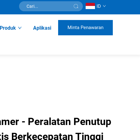
ID
Minta Penawaran
Produk
Aplikasi
mer - Peralatan Penutup
is Berkecepatan Tinggi