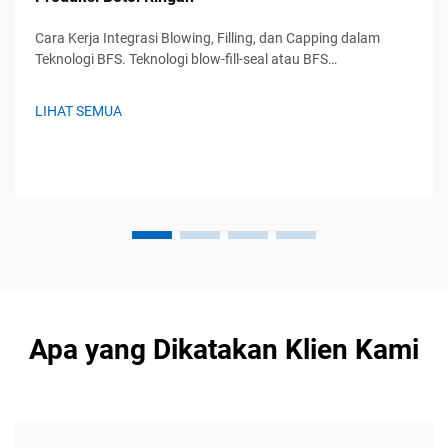
Cara Kerja Integrasi Blowing, Filling, dan Capping dalam
Teknologi BFS. Teknologi blow-fill-seal atau BFS
menggabungkan tiga langkah sekaligus: pembuatan wadah,
pengisian dengan produk, dan pembentukan segel kedap
LIHAT SEMUA
udara—semuanya berlangsung secara otomatis tanpa
memerlukan...
Apa yang Dikatakan Klien Kami