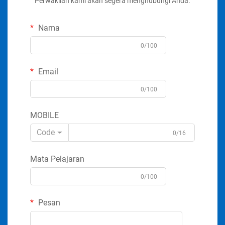
Perwakilan kami akan segera menghubungi Anda.
Nama
0/100
Email
0/100
MOBILE
Code
0/16
Mata Pelajaran
0/100
Pesan