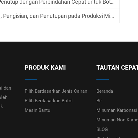
 dengan Perpindahan Cepat untuk Botol Multi-Spesifikasi
Pengisian, dan Penutupan pada Produksi Minuman
PRODUK KAMI
TAUTAN CEPA
i dan
Pilih Berdasarkan Jenis Cairan
Beranda
oleh
Pilih Berdasarkan Botol
Bir
ik
Mesin Bantu
Minuman Karbonasi
Minuman Non-Karbo
BLOG