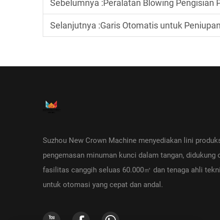
Sebelumnya :
Peralatan Blowing Pengisian Penutup
Selanjutnya :
Garis Otomatis untuk Peniupan, 
Suzhou New Crown Machine menyediakan lini produks
pengemasan minuman kunci dalam tangan, didukung 
fasilitas canggih seluas 60.000㎡ dan tenaga ahli tekn
untuk otomasi yang cepat dan andal.