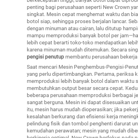
berkecepatan tinggi, banyak botol dapat diproduk
penting bagi perusahaan seperti New Crown ya
singkat. Mesin cepat menghemat waktu dan biay
botol siap, sehingga proses berjalan lancar. Seb
dengan minuman atau cairan, lalu ditutup hampi
mampu memproduksi banyak botol per jam—hal 
lebih cepat berarti toko-toko mendapatkan lebi
karena minuman mudah ditemukan. Secara singka
pengisi penutup
membantu perusahaan bekerja le
Saat mencari Mesin Penghembus-Pengisi-Penutu
yang perlu dipertimbangkan. Pertama, periksa
memproduksi lebih banyak botol dalam waktu 
membutuhkan output besar secara cepat. Kedu
beberapa perusahaan memproduksi berbagai jen
sangat berguna. Mesin ini dapat disesuaikan un
itu, mesin harus mudah dioperasikan; jika pe
kesalahan berkurang dan efisiensi kerja mening
pelindung fisik dan tombol penghenti darurat un
kemudahan perawatan; mesin yang mudah dibers
berkinerja optimal. New Crown berfokus pada pe