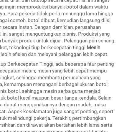
si, diisi, dan ditutup secara cepat. Hal ini sangat
ng ingin memproduksi banyak botol dalam waktu
a. Para pekerja tidak perlu menunggu lama hingga
agai contoh, botol dibuat, kemudian langsung diisi
r secara instan. Dengan demikian, perusahaan
ini sangat menguntungkan bisnis. Produksi yang
h banyak produk untuk dijual. Pelanggan pun senang
t, teknologi tiup berkecepatan tinggi
Mesin
bih efisien dan melayani pelanggan lebih cepat.
p Berkecepatan Tinggi, ada beberapa fitur penting
 kecepatan mesin; mesin yang lebih cepat mampu
singkat, sehingga membantu perusahaan yang
a, kemampuan menangani berbagai ukuran botol;
is botol, sehingga mesin serba guna menjadi
tuk botol kecil maupun besar tanpa kendala. Selain
kerja dapat menggunakannya dengan mudah, maka
kat. Aspek keselamatan juga sangat penting, seperti
tuk melindungi pekerja. Terakhir, pertimbangkan
ihkan dan dirawat akan bertahan lebih lama serta
mbuatan mesin-mesin yang dilengkapi fitur-fitur