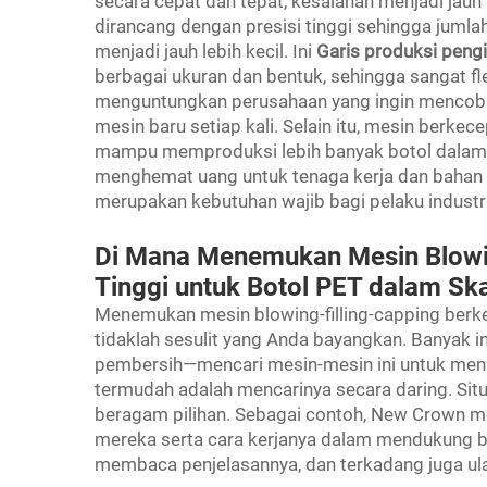
secara cepat dan tepat, kesalahan menjadi jauh
dirancang dengan presisi tinggi sehingga jumla
menjadi jauh lebih kecil. Ini
Garis produksi peng
berbagai ukuran dan bentuk, sehingga sangat fle
menguntungkan perusahaan yang ingin mencoba
mesin baru setiap kali. Selain itu, mesin berk
mampu memproduksi lebih banyak botol dalam 
menghemat uang untuk tenaga kerja dan bahan b
merupakan kebutuhan wajib bagi pelaku industr
Di Mana Menemukan Mesin Blowin
Tinggi untuk Botol PET dalam Ska
Menemukan mesin blowing-filling-capping berke
tidaklah sesulit yang Anda bayangkan. Banyak
pembersih—mencari mesin-mesin ini untuk meni
termudah adalah mencarinya secara daring. Si
beragam pilihan. Sebagai contoh, New Crown 
mereka serta cara kerjanya dalam mendukung bi
membaca penjelasannya, dan terkadang juga ula