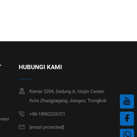
T
HUBUNGI KAMI
Kamar 3204, Gedung A, Huijin Center,
Kota Zhangjiagang, Jiangsu, Tiongkok
+86-18962226721
nasi
[email protected]