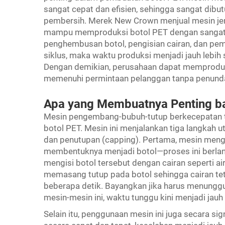
sangat cepat dan efisien, sehingga sangat dibu
pembersih. Merek New Crown menjual mesin jen
mampu memproduksi botol PET dengan sangat c
penghembusan botol, pengisian cairan, dan pe
siklus, maka waktu produksi menjadi jauh lebih 
Dengan demikian, perusahaan dapat memproduksi
memenuhi permintaan pelanggan tanpa penund
Apa yang Membuatnya Penting ba
Mesin pengembang-bubuh-tutup berkecepatan t
botol PET. Mesin ini menjalankan tiga langkah u
dan penutupan (capping). Pertama, mesin men
membentuknya menjadi botol—proses ini berlang
mengisi botol tersebut dengan cairan seperti air
memasang tutup pada botol sehingga cairan tet
beberapa detik. Bayangkan jika harus menunggu
mesin-mesin ini, waktu tunggu kini menjadi jauh 
Selain itu, penggunaan mesin ini juga secara si