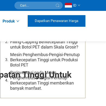
ID
Daftar Isi
Dapatkan Penawaran Harga
Produk
Apa yang Membuatnya Penting bagi
Produksi Botol PET?
Di Mana Menemukan Mesin Blowing-
Filling-Capping Berkecepatan Tinggi
untuk Botol PET dalam Skala Grosir?
Mesin Penghembus-Pengisi-Penutup
Berkecepatan Tinggi untuk Produksi
Botol PET
atan Tinggi Untuk
Berinvestasi pada Mesin
Penghembus-Pengisi-Penutup
Berkecepatan Tinggi memberikan
banyak manfaat.