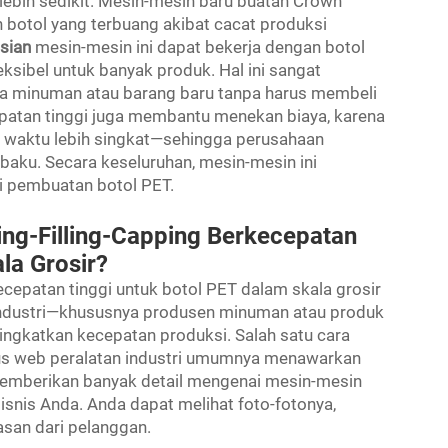
 lebih sedikit. Mesin-mesin baru buatan Crown
h botol yang terbuang akibat cacat produksi
isian
mesin-mesin ini dapat bekerja dengan botol
ksibel untuk banyak produk. Hal ini sangat
 minuman atau barang baru tanpa harus membeli
ecepatan tinggi juga membantu menekan biaya, karena
waktu lebih singkat—sehingga perusahaan
aku. Secara keseluruhan, mesin-mesin ini
i pembuatan botol PET.
g-Filling-Capping Berkecepatan
la Grosir?
cepatan tinggi untuk botol PET dalam skala grosir
 industri—khususnya produsen minuman atau produk
ngkatkan kecepatan produksi. Salah satu cara
tus web peralatan industri umumnya menawarkan
memberikan banyak detail mengenai mesin-mesin
snis Anda. Anda dapat melihat foto-fotonya,
san dari pelanggan.