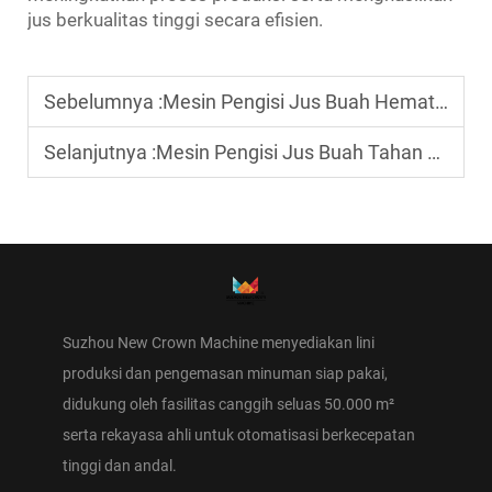
jus berkualitas tinggi secara efisien.
Sebelumnya :
Mesin Pengisi Jus Buah Hemat Energi dengan Biaya Perawatan Rendah
Selanjutnya :
Mesin Pengisi Jus Buah Tahan Lama dari Baja Stainless untuk Pemrosesan Higienis
Suzhou New Crown Machine menyediakan lini
produksi dan pengemasan minuman siap pakai,
didukung oleh fasilitas canggih seluas 50.000 m²
serta rekayasa ahli untuk otomatisasi berkecepatan
tinggi dan andal.