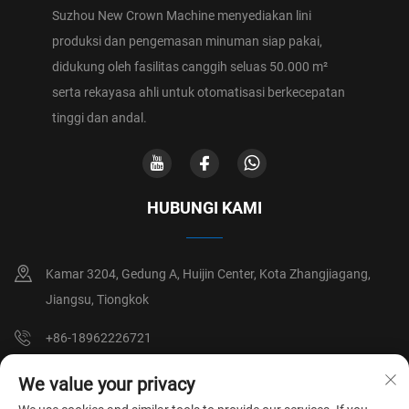
Suzhou New Crown Machine menyediakan lini
produksi dan pengemasan minuman siap pakai,
didukung oleh fasilitas canggih seluas 50.000 m²
serta rekayasa ahli untuk otomatisasi berkecepatan
tinggi dan andal.
HUBUNGI KAMI
Kamar 3204, Gedung A, Huijin Center, Kota Zhangjiagang,
Jiangsu, Tiongkok
+86-18962226721
[email protected]
We value your privacy