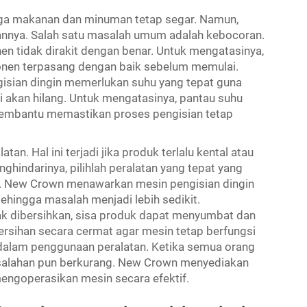
jaga makanan dan minuman tetap segar. Namun,
nya. Salah satu masalah umum adalah kebocoran.
onen tidak dirakit dengan benar. Untuk mengatasinya,
onen terpasang dengan baik sebelum memulai.
gisian dingin memerlukan suhu yang tepat guna
risi akan hilang. Untuk mengatasinya, pantau suhu
embantu memastikan proses pengisian tetap
an. Hal ini terjadi jika produk terlalu kental atau
ghindarinya, pilihlah peralatan yang tepat yang
. New Crown menawarkan mesin pengisian dingin
sehingga masalah menjadi lebih sedikit.
dak dibersihkan, sisa produk dapat menyumbat dan
rsihan secara cermat agar mesin tetap berfungsi
i dalam penggunaan peralatan. Ketika semua orang
esalahan pun berkurang. New Crown menyediakan
engoperasikan mesin secara efektif.