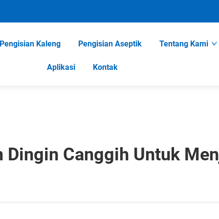
Pengisian Kaleng
Pengisian Aseptik
Tentang Kami
Aplikasi
Kontak
n Dingin Canggih Untuk Menj