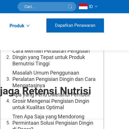
ID
Daftar Isi
Dapatkan Penawaran
Produk
Apa Saja Manfaat Utama
Menggunakan Teknik Pengisian
Dingin Canggih
Cara Memilih Peralatan Pengisian
Dingin yang Tepat untuk Produk
Bernutrisi Tinggi
Masalah Umum Penggunaan
Peralatan Pengisian Dingin dan Cara
Mengatasinya
aga Retensi Nutrisi
Apa yang Perlu Diketahui Pembeli
Grosir Mengenai Pengisian Dingin
untuk Kualitas Optimal
Tren Apa Saja yang Mendorong
Permintaan Solusi Pengisian Dingin