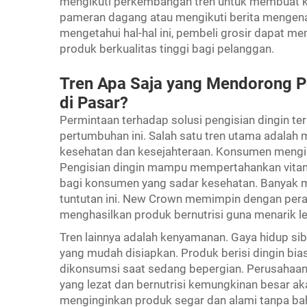
mengikuti perkembangan tren untuk membuat k
pameran dagang atau mengikuti berita mengenai
mengetahui hal-hal ini, pembeli grosir dapat m
produk berkualitas tinggi bagi pelanggan.
Tren Apa Saja yang Mendorong Pe
di Pasar?
Permintaan terhadap solusi pengisian dingin t
pertumbuhan ini. Salah satu tren utama adalah
kesehatan dan kesejahteraan. Konsumen menging
Pengisian dingin mampu mempertahankan vitami
bagi konsumen yang sadar kesehatan. Banyak m
tuntutan ini. New Crown memimpin dengan per
menghasilkan produk bernutrisi guna menarik l
Tren lainnya adalah kenyamanan. Gaya hidup s
yang mudah disiapkan. Produk berisi dingin bi
dikonsumsi saat sedang bepergian. Perusahaan 
yang lezat dan bernutrisi kemungkinan besar ak
menginginkan produk segar dan alami tanpa ba