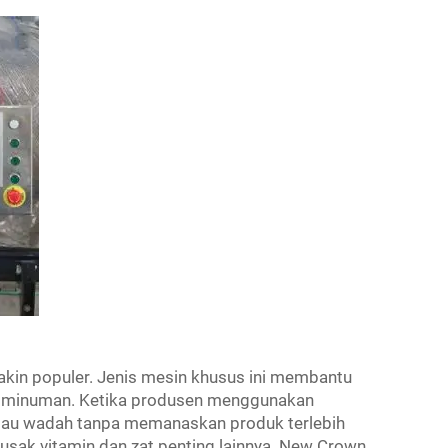
makin populer. Jenis mesin khusus ini membantu
n minuman. Ketika produsen menggunakan
 atau wadah tanpa memanaskan produk terlebih
ak vitamin dan zat penting lainnya. New Crown