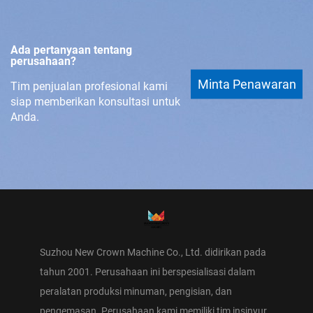
Ada pertanyaan tentang
perusahaan?
Minta Penawaran
Tim penjualan profesional kami
siap memberikan konsultasi untuk
Anda.
Suzhou New Crown Machine Co., Ltd. didirikan pada
tahun 2001. Perusahaan ini berspesialisasi dalam
peralatan produksi minuman, pengisian, dan
pengemasan. Perusahaan kami memiliki tim insinyur