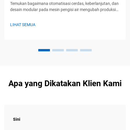
Temukan bagaimana otomatisasi cerdas, keberlanjutan, dan
desain modular pada mesin pengisi air mengubah produksi
minuman. Tetap unggul dengan solusi yang siap
menghadapi masa depan. Pelajari lebih lanjut.
LIHAT SEMUA
Apa yang Dikatakan Klien Kami
Sini