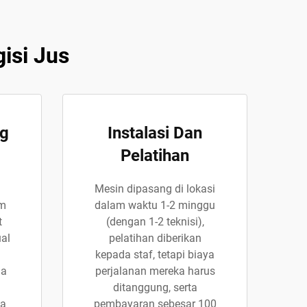
isi Jus
ng
Instalasi Dan
Pelatihan
Mesin dipasang di lokasi
am
dalam waktu 1-2 minggu
t
(dengan 1-2 teknisi),
al
pelatihan diberikan
n
kepada staf, tetapi biaya
da
perjalanan mereka harus
ditanggung, serta
ga
pembayaran sebesar 100