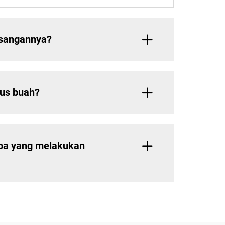
asangannya?
jus buah?
apa yang melakukan