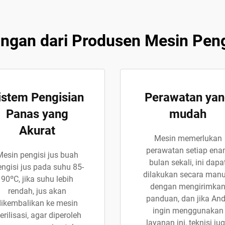
ngan dari Produsen Mesin Peng
istem Pengisian
Perawatan ya
Panas yang
mudah
Akurat
Mesin memerlukan
perawatan setiap en
esin pengisi jus buah
bulan sekali, ini dapa
ngisi jus pada suhu 85-
dilakukan secara manu
90ºC, jika suhu lebih
dengan mengirimka
rendah, jus akan
panduan, dan jika An
dikembalikan ke mesin
ingin menggunakan
erilisasi, agar diperoleh
layanan ini, teknisi ju