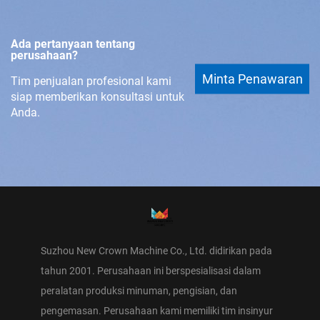
Ada pertanyaan tentang
perusahaan?
Minta Penawaran
Tim penjualan profesional kami
siap memberikan konsultasi untuk
Anda.
Suzhou New Crown Machine Co., Ltd. didirikan pada
tahun 2001. Perusahaan ini berspesialisasi dalam
peralatan produksi minuman, pengisian, dan
pengemasan. Perusahaan kami memiliki tim insinyur