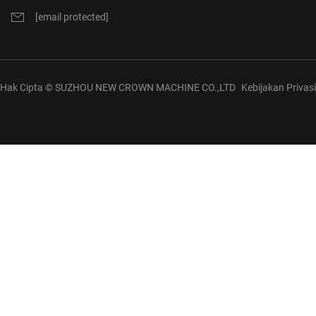
[email protected]
Hak Cipta © SUZHOU NEW CROWN MACHINE CO.,LTD
Kebijakan Privasi