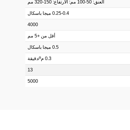
العنق: 50-100 مم: الارتفاع: 150-320 مم
0.25-0.4 ميجا باسكال
4000
أقل من +5 مم
0.5 ميجا باسكال
0.3 م³/دقيقة
13
5000