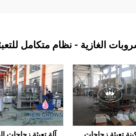
بات الغازية - نظام متكامل للتعبئ
ينة تعبئة زجاجات
آلة تعبئة زجاجات الب