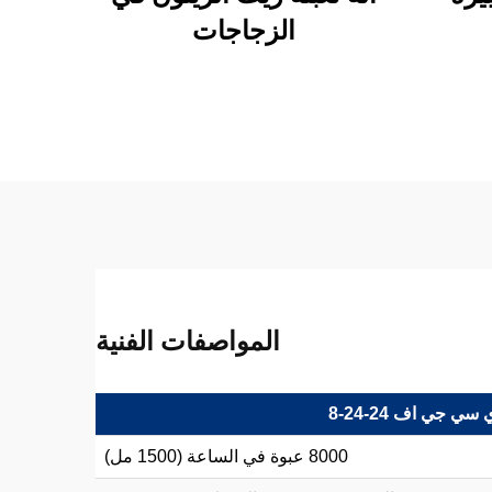
الزجاجات
المواصفات الفنية
سي جي اف 24-24-8
8000 عبوة في الساعة (1500 مل)