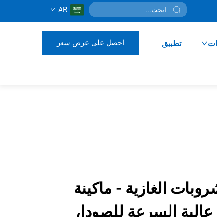
AR
احصل على عرض سعر
ات
تطبيق
روبات الغازية - ماكينة
ة عالية السرعة للصودا،