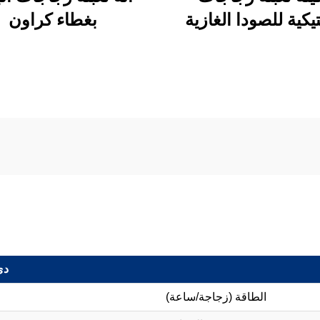
يكية للصودا الغازية
بغطاء كراون
بسعة 8000 عبوة في
الساعة
دي 
الطاقة (زجاجة/ساعة)