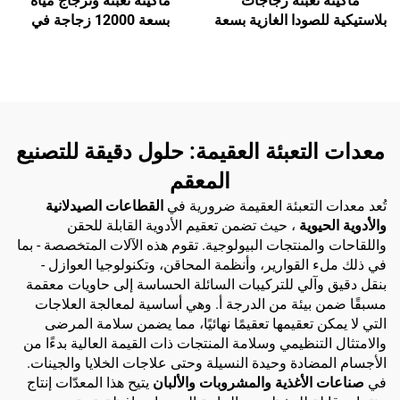
ماكينة تعبئة زجاجات
ماكينة تعبئة وتزجاج مياه
بلاستيكية للصودا الغازية بسعة
بسعة 12000 زجاجة في
8000 عبوة في الساعة
الساعة
معدات التعبئة العقيمة: حلول دقيقة للتصنيع
المعقم
تُعد معدات التعبئة العقيمة ضرورية في
القطاعات الصيدلانية
والأدوية الحيوية
، حيث تضمن تعقيم الأدوية القابلة للحقن
واللقاحات والمنتجات البيولوجية. تقوم هذه الآلات المتخصصة - بما
في ذلك ملء القوارير، وأنظمة المحاقن، وتكنولوجيا العوازل -
بنقل دقيق وآلي للتركيبات السائلة الحساسة إلى حاويات معقمة
مسبقًا ضمن بيئة من الدرجة أ. وهي أساسية لمعالجة العلاجات
التي لا يمكن تعقيمها تعقيمًا نهائيًا، مما يضمن سلامة المرضى
والامتثال التنظيمي وسلامة المنتجات ذات القيمة العالية بدءًا من
الأجسام المضادة وحيدة النسيلة وحتى علاجات الخلايا والجينات.
في
صناعات الأغذية والمشروبات والألبان
يتيح هذا المعدّات إنتاج