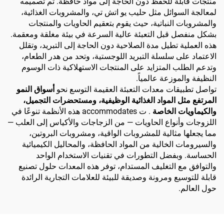
منتجات قابلة للحفظ دون الحاجة إلى مواد حافظة. تم تصميمه
لمعالجة السوائل مثل حليب يو اتش تي، والمشروبات الغذائية،
والمشروبات النباتية، حيث يقوم بتعقيم الحاويات والمنتجات
بشكل منفصل قبل التعبئة عالية السرعة في بيئة مغلقة ومعقمة.
هذه العملية تطيل مدة الصلاحية دون الحاجة إلى التبريد، وتقلل
الاعتماد على سلسلة التبريد اللوجستية، وتحد من هدر الطعام،
وتدعم الطلب المتزايد على المنتجات الاستهلاكية ذات الوسوم
النظيفة والموزعة عالمياً.
تواصل تطبيقات معدات التعبئة العقيمة التوسع نحو
أسواق النمو
المرتفع مثل المواد الغذائية الوظيفية، ومستحضرات التجميل،
والكيماويات الخاصة
. ت accommodates هذه الأنظمة تنوعًا في
اللزوجات وأنواع الحاويات — من الزجاجات والأكياس إلى العلب —
مما يجعلها مثالية للمشروبات الواقية، ومشروبات البروتين،
والسيرومات الخالية من المواد الحافظة، والمحاليل الكيميائية
الحساسة. وبفضل التطورات في تقنيات الاستخدام الواحد
والتوافق مع التغليف المستدام، توفر هذه المعدات حلول تصنيع
قابلة للتوسيع ومرونة وصديقة للبيئة للعلامات التجارية الرائدة
حول العالم.