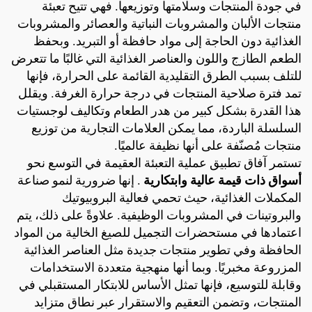
في جودة المنتجات وسلامتها وتوزيعها. فهي تتيح تعبئة
منتجات الألبان والمشروبات النباتية والعصائر والمشروبات
الغذائية دون الحاجة إلى مواد حافظة أو التبريد. وبحفظ
الطعم الطازج واللون والعناصر الغذائية التي غالبًا ما تتعرض
للتلف بسبب الطرق التقليدية القائمة على الحرارة، فإنها
تمد فترة صلاحية المنتجات في درجة حرارة الغرفة. ويقلل
هذا القدرة بشكل كبير من هدر الطعام وتكاليف لوجستيات
السلسلة الباردة، مما يمكن العلامات التجارية من توزيع
منتجات مُصنّفة على أنها نظيفة عالميًا.
تستمر آفاق تطبيق عملية التعبئة العقيمة في التوسع نحو
أسواق ذات قيمة عالية وابتكارية
. إنها ضرورية لنمو صناعة
المكملات الغذائية، حيث تحمي فعالية البروبيوتيك
والبروتينات في المشروبات الوظيفية. علاوةً على ذلك، يتم
اعتمادها في مستحضرات التجميل للصيغ الخالية من المواد
الحافظة وفي تطوير منتجات جديدة مثل العناصر الغذائية
المزروعة مخبريًا. وبما أنها منهجية متعددة الاستخدامات
وقابلة للتوسيع، فإنها تمثل الأساس للابتكار المستقبلي في
المنتجات، وتضمن التعقيم والاستقرار عبر نطاق متزايد