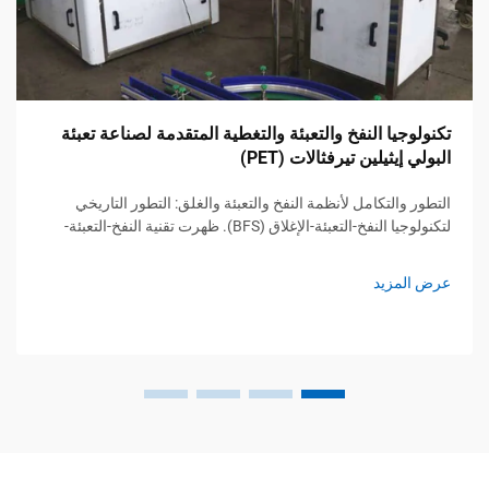
تكنولوجيا النفخ والتعبئة والتغطية المتقدمة لصناعة تعبئة
البولي إيثيلين تيرفثالات (PET)
التطور والتكامل لأنظمة النفخ والتعبئة والغلق: التطور التاريخي
لتكنولوجيا النفخ-التعبئة-الإغلاق (BFS). ظهرت تقنية النفخ-التعبئة-
الإغلاق (BFS) لأول مرة في الستينيات عندما احتاج المصنعون إلى
طرق لإنتاج حاويات معقمة للأدوية...
عرض المزيد