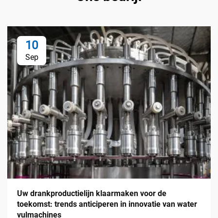
10
Sep
Uw drankproductielijn klaarmaken voor de
toekomst: trends anticiperen in innovatie van water
vulmachines