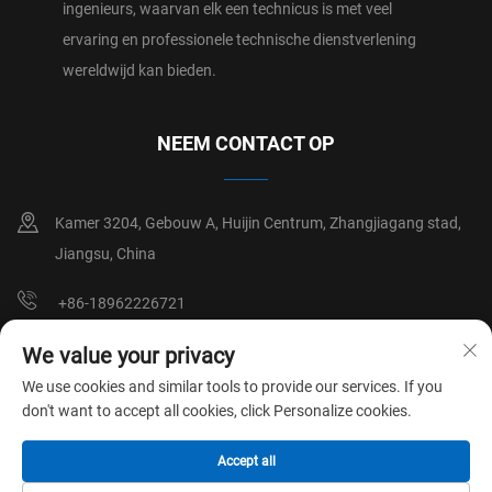
ingenieurs, waarvan elk een technicus is met veel
ervaring en professionele technische dienstverlening
wereldwijd kan bieden.
NEEM CONTACT OP
Kamer 3204, Gebouw A, Huijin Centrum, Zhangjiagang stad,
Jiangsu, China
+86-18962226721
[email protected]
We value your privacy
We use cookies and similar tools to provide our services. If you
don't want to accept all cookies, click Personalize cookies.
Copyright © SUZHOU NEW CROWN MACHINE CO.,LTD
Privacybeleid
Accept all