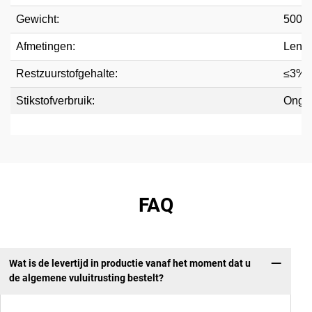
Gewicht:
500k
Afmetingen:
Lengt
Restzuurstofgehalte:
≤3%
Stikstofverbruik:
Ongev
FAQ
Wat is de levertijd in productie vanaf het moment dat u
de algemene vuluitrusting bestelt?