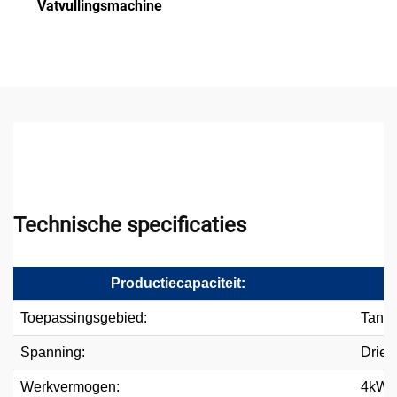
Vatvullingsmachine
Technische specificaties
Productiecapaciteit:
Toepassingsgebied:
Tankd
Spanning:
Drief
Werkvermogen:
4kW