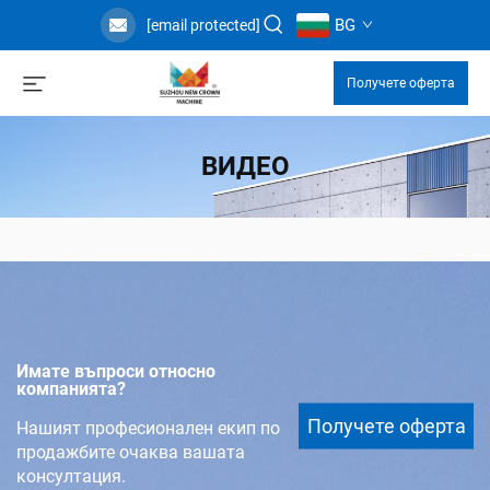
BG
[email protected]
Получете оферта
ВИДЕО
Имате въпроси относно
компанията?
Получете оферта
Нашият професионален екип по
продажбите очаква вашата
консултация.