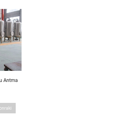
Su Arıtma
onraki