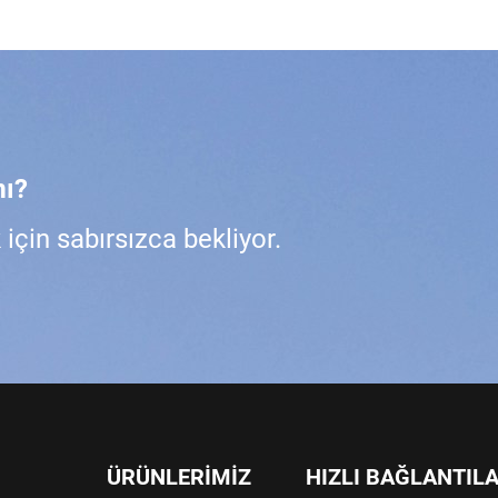
mı?
çin sabırsızca bekliyor.
ÜRÜNLERIMIZ
HIZLI BAĞLANTIL