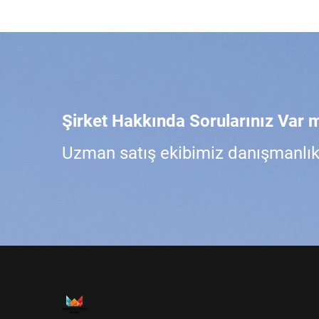
Şirket Hakkında Sorularınız Var 
Uzman satış ekibimiz danışmanlık i