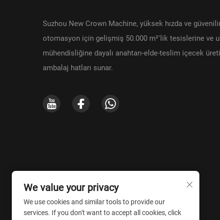
Suzhou New Crown Machine, yüksek hızda ve güvenili
otomasyon için gelişmiş 50.000 m²'lik tesislerine ve
mühendisliğine dayalı anahtarı-elde-teslim içecek üret
ambalaj hatları sunar.
We value your privacy
We use cookies and similar tools to provide our
services. If you don't want to accept all cookies, click