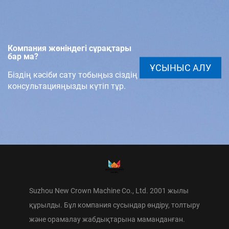
Компания жөніндегі сұрақтары
бар ма?
ҰСЫНЫС АЛУ
Біздің кәсіби сату тобыңыз сіздің
консультацияңызды күтіп тұр.
Suzhou New Crown Machine Co., Ltd. 2001 жылы
құрылды. Бұл компания сусындар өндіру, толтыру
және орамалау жабдықтарына маманданған.