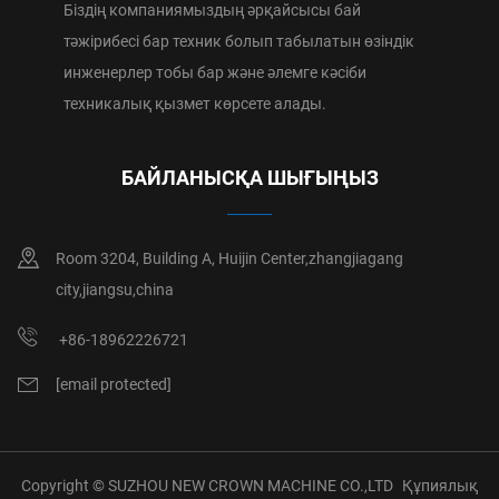
Біздің компаниямыздың әрқайсысы бай
тәжірибесі бар техник болып табылатын өзіндік
инженерлер тобы бар және әлемге кәсіби
техникалық қызмет көрсете алады.
БАЙЛАНЫСҚА ШЫҒЫҢЫЗ
Room 3204, Building A, Huijin Center,zhangjiagang
city,jiangsu,china
+86-18962226721
[email protected]
Copyright © SUZHOU NEW CROWN MACHINE CO.,LTD
Құпиялық