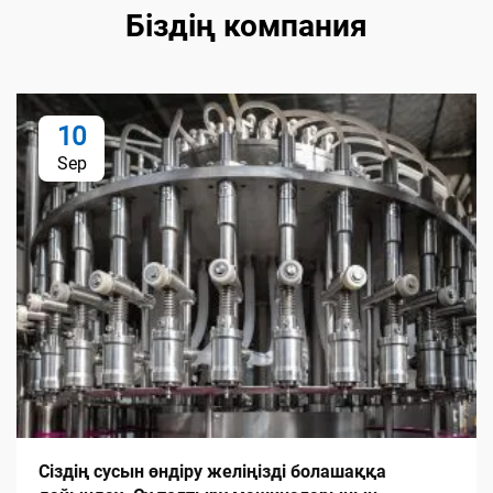
Біздің компания
10
Sep
Сіздің сусын өндіру желіңізді болашаққа