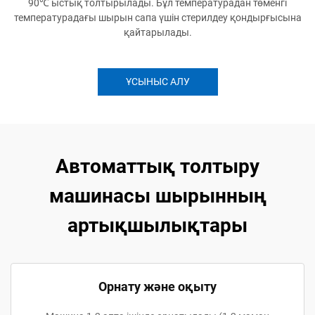
90℃ ыстық толтырылады. Бұл температурадан төменгі
температурадағы шырын сапа үшін стерилдеу қондырғысына
қайтарылады.
ҰСЫНЫС АЛУ
Автоматтық толтыру
машинасы шырынның
артықшылықтары
Орнату және оқыту