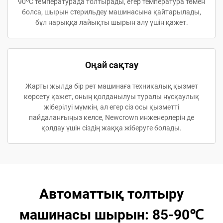
90ºC температурада толтырады, егер температура төмен
болса, шырын стерильдеу машинасына қайтарылады,
бұл нарыққа лайықты шырын алу үшін қажет.
Оңай сақтау
Жарты жылда бір рет машинаға техникалық қызмет
көрсету қажет, оның қолданылуы туралы нұсқаулық
жіберілуі мүмкін, ал егер сіз осы қызметті
пайдаланғыңыз келсе, Newcrown инженерлерін де
қолдау үшін сіздің жаққа жіберуге болады.
Автоматтық толтыру
машинасы шырын: 85-90℃