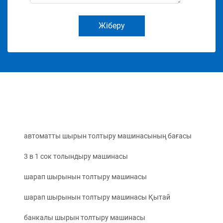
Жіберу
автоматты шырын толтыру машинасының бағасы
3 в 1 сок толындыру машинасы
шарап шырынын толтыру машинасы
шарап шырынын толтыру машинасы Қытай
банкалы шырын толтыру машинасы