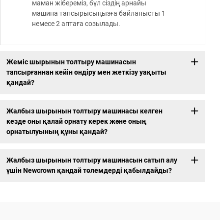
маман жібереміз, бұл сіздің арнайы
машина тапсырысыңызға байланысты 1
немесе 2 аптаға созылады.
Жеміс шырынын толтыру машинасын
тапсырғаннан кейін өндіру мен жеткізу уақыты
қандай?
Жалбыз шырынын толтыру машинасы келген
кезде оны қалай орнату керек және оның
орнатылуының құны қандай?
Жалбыз шырынын толтыру машинасын сатып алу
үшін Newcrown қандай төлемдерді қабылдайды?