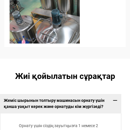
Жиі қойылатын сұрақтар
Жеміс шырынын толтыру машинасын орнату үшін
қанша уақыт керек және орнатуды кім жүргізеді?
Орнату үшін сіздің зауытңызға 1 немесе 2