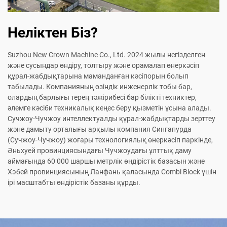
Неліктен Біз?
Suzhou New Crown Machine Co., Ltd. 2024 жылы негізделген
және сусындар өндіру, толтыру және орамалап өнеркәсіп
құрал-жабдықтарына маманданған кәсіпорын болып
табылады. Компанияның өзіндік инженерлік тобы бар,
олардың барлығы терең тәжірибесі бар білікті техниктер,
әлемге кәсіби техникалық кеңес беру қызметін ұсына алады.
Сучжоу-Чучжоу интеллектуалды құрал-жабдықтарды зерттеу
және дамыту орталығы арқылы компания Сингапурда
(Сучжоу-Чучжоу) жоғары технологиялық өнеркәсіп паркінде,
Әньхуей провинциясындағы Чучжоудағы ұлттық даму
аймағында 60 000 шаршы метрлік өндірістік базасын және
Хэбей провинциясының Ланфань қаласында Combi Block үшін
ірі масштабты өндірістік базаны құрды.