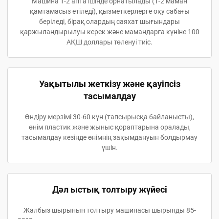
Машина 1-2 апта ішінде орнатылады (1-2 маман
қамтамасыз етіледі), қызметкерлерге оқу сабағы
беріледі, бірақ олардың саяхат шығындары
қаржыландырылуы керек және мамандарға күніне 100
АҚШ доллары төленуі тиіс.
Уақытылы жеткізу және қауіпсіз
тасымалдау
Өндіру мерзімі 30-60 күн (тапсырысқа байланысты),
өнім пластик және жыныс қораптарына оралады,
тасымалдау кезінде өнімнің зақымдануын болдырмау
үшін.
Дәл ыстық толтыру жүйесі
Жалбыз шырынын толтыру машинасы шырынды 85-