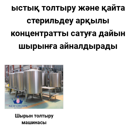
ыстық толтыру және қайта
стерильдеу арқылы
концентратты сатуға дайын
шырынға айналдырады
Шырын толтыру
машинасы