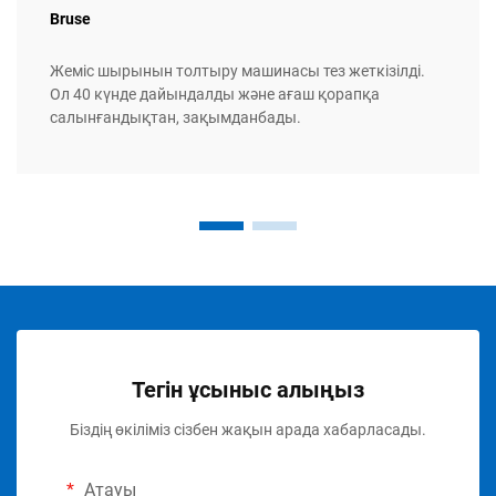
Bruse
Жеміс шырынын толтыру машинасы тез жеткізілді.
Ол 40 күнде дайындалды және ағаш қорапқа
салынғандықтан, зақымданбады.
Тегін ұсыныс алыңыз
Біздің өкіліміз сізбен жақын арада хабарласады.
Атауы