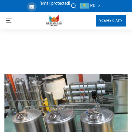
[email protected]
KK
ҰСЫНЫС АЛУ