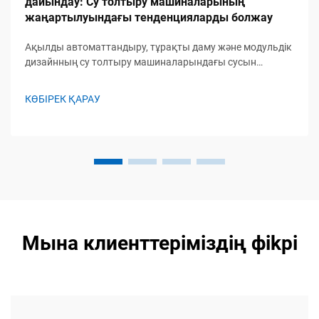
дайындау: Су толтыру машиналарының
жаңартылуындағы тенденцияларды болжау
Ақылды автоматтандыру, тұрақты даму және модульдік
дизайнның су толтыру машиналарындағы сусын
өндірісін қалай түрлендіретінін ашып көріңіз. Болашаққа
дайын шешімдермен алда болыңыз. Көбірек білу үшін.
КӨБІРЕК ҚАРАУ
Мына клиенттеріміздің фikрi