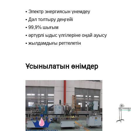
•
Электр энергиясын үнемдеу
•
Дәл толтыру деңгейі
•
99,9% шығым
•
әртүрлі ыдыс үлгілеріне оңай ауысу
•
жылдамдығы реттелетін
Ұсынылатын өнімдер