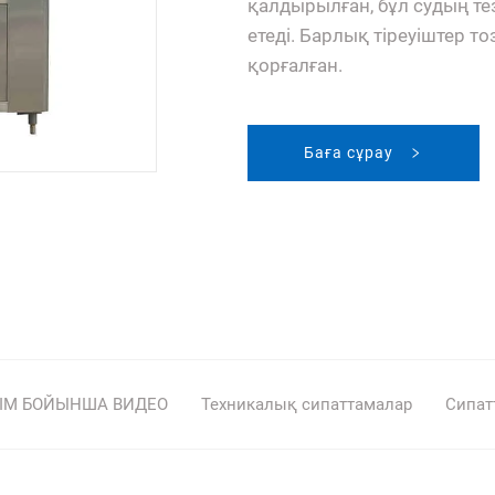
қалдырылған, бұл судың т
етеді. Барлық тіреуіштер то
қорғалған.
Баға сұрау
ІМ БОЙЫНША ВИДЕО
Техникалық сипаттамалар
Сипат