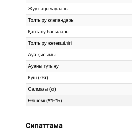
Жуу саңылаулары
Толтыру клапандары
Қапталу басылары
Толтыру жетекшілігі
Ауа қысымы
Ауаны тұтыну
Күш (кВт)
Салмағы (кг)
Өлшемі (Ұ*Е*Б)
Сипаттама