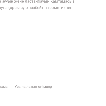
ез ағуын және ластанбауын қамтамасыз
зуға қарсы су өткізбейтін герметикпен
тама
Ұсынылатын өнімдер