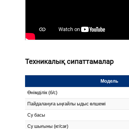
Техникалық сипаттамалар
Модель
Өнімділік (б/с)
Пайдалануға ыңғайлы ыдыс өлшемі
Су басы
Су шығыны (кг/сағ)