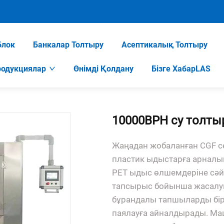
Блок
Банкалар Толтыру
Асептикалық Толтыру
родукциялар
Өнімді Қолдану
Бізге ХабарLAS
10000BPH су толты
Жаңадан жобаланған CGF с
пластик ыдыстарға арналып 
PET ыдыс өлшемдеріне сәйке
тапсырыс бойынша жасалу
бұрандалы тапшыларды бір
паялауға айналдырады. Маши