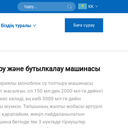
KK
Баға сұрау
Біздің туралы
ру және бутылкалау машинасы
ериялы моноблок су толтыру машинасы
жасалған, ол 150 мл-ден 2000 мл-ге дейінгі
с келеді, ең көбі 3000 мл-ге дейін
ы мүмкін. Тапшының жалпы жобасы әртүрлі
 қарапайым, жеңіл пайдаланылатын
на бетінде тек 3 нүктеде тіреуіштер