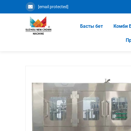
[email protected]
Басты бет
Комби 
П