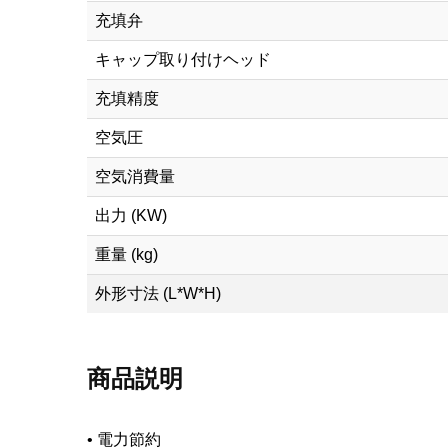
充填弁
キャップ取り付けヘッド
充填精度
空気圧
空気消費量
出力 (KW)
重量 (kg)
外形寸法 (L*W*H)
商品説明
•
電力節約