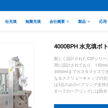
缶充填
無菌充填
会社概要
製品
応用
4000BPH 水充填
新しく設計されたCGFシリ
用に設計されており、150ml
3000mlまでカスタマイズ
なるスクリューキャップの交
は3点のみのベアリング支持
すべてのベアリングには防水