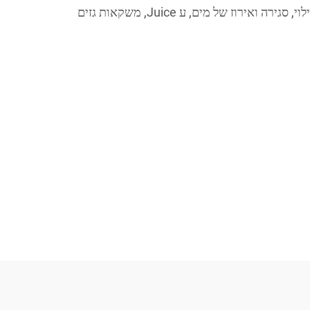
מערכת אוטומטית משלימה למילוי, סגירה ואירוז של מים, ע Juice, משקאות גזים