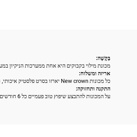
בַּקָשָׁה:
מכונת מילוי בקבוקים היא אחת ממערכות הניקיון במ
אריזה ומשלוח:
כל מכונות New crown יארזו בסרט פלסטיק איכותי, ואז יוכנסו לתיבה עץ כדי להגביר את ההתנגדות לקרע ולנזק.
התקנה ותחזוקה:
על המכונות להתבצע שיפוץ טוב פעמיים כל 6 חודשים, ובנוגע להתקנה, ניתן לקבל את הדרכה מ-Newcrown, או שנוכל לשלוח את המהנדסים שלנו כדי לעזור לך.