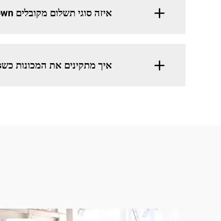
איזה סוגי תשלום מקובלים chez New Crown?
איך מתקינים את המכונות כשellas מגיעות? מה העלות?