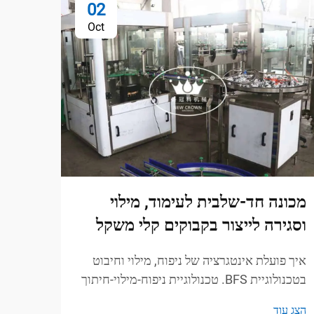
02
Oct
מכונה חד-שלבית לעימוד, מילוי
ציוד 
וסגירה לייצור בקבוקים קלי משקל
גבוה
איך פועלת אינטגרציה של ניפוח, מילוי וחיבוט
הבנת ט
בטכנולוגיית BFS. טכנולוגיית ניפוח-מילוי-חיתוך
א-ספר
או BFS משלבת שלושה שלבים בפעולה אחת:
הצג עוד
הצג עו