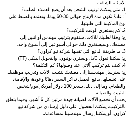
الأسئلة الشائعة:
1، متى يمكنك ترتيب الشحن بعد أن يضع العملاء الطلب؟
أ: عادةً تكون مدة الإنتاج حوالي 30-60 يومًا، وتعتمد بالضبط على
نوع الماكينة التي طلبتها.
2، كم يستغرق الوقت للتركيب؟
ج: وفقًا لطلبك للآلات، سنقوم بترتيب مهندس أو اثنين إلى
مصنعك، وسيستغرق ذلك حوالي أسبوعين إلى أسبوع واحد.
3، ما طريقة الدفع التي تقبلها شركة نيو كراون؟
ج: يمكننا قبول L/C، ويسترن يونيون، والتحويل البنكي (TT)
4، كيف يتم تركيب آلاتي عند وصولها؟ كم التكلفة؟
ج: سنرسل مهندسينا إلى مصنعك لتثبيت الآلات وتدريب موظفيك
على تشغيلها. يدفع العميل تذاكر السفر ذهابًا وعودة، والإقامة،
والطعام، وما إلى ذلك. بسعر 100 دولار أمريكي/يوم/شخص
التثبيت والصيانة:
يجب أن تخضع الآلات لصيانة جيدة مرتين كل 6 أشهر، وفيما يتعلق
بالتركيب، يمكنك الحصول على دليل إرشادي من شركة نيو
كراون، أو يمكننا إرسال مهندسينا لمساعدتك.