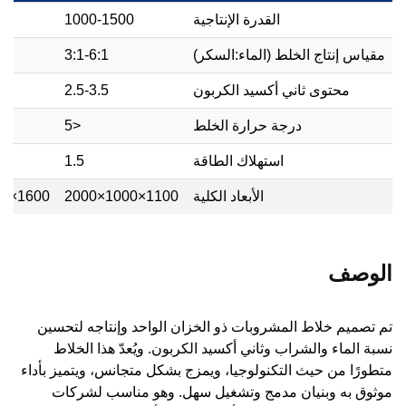
القدرة الإنتاجية
1000-1500
0
مقياس إنتاج الخلط (الماء:السكر)
3:1-6:1
محتوى ثاني أكسيد الكربون
2.5-3.5
درجة حرارة الخلط
<5
استهلاك الطاقة
1.5
الأبعاد الكلية
1100×1000×2000
1600×1100×2200
الوصف
تم تصميم خلاط المشروبات ذو الخزان الواحد وإنتاجه لتحسين
نسبة الماء والشراب وثاني أكسيد الكربون. ويُعدّ هذا الخلاط
متطورًا من حيث التكنولوجيا، ويمزج بشكل متجانس، ويتميز بأداء
موثوق به وبنيان مدمج وتشغيل سهل. وهو مناسب لشركات