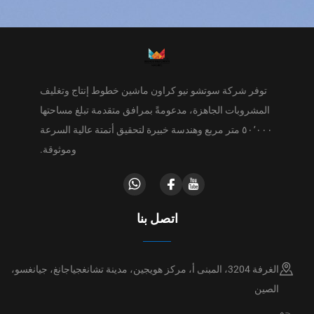
توفر شركة سوتشو نيو كراون ماشين خطوط إنتاج وتغليف
المشروبات الجاهزة، مدعومةً بمرافق متقدمة تبلغ مساحتها
٥٠٬٠٠٠ متر مربع وهندسة خبيرة لتحقيق أتمتة عالية السرعة
وموثوقة.
اتصل بنا
الغرفة 3204، المبنى أ، مركز هويجين، مدينة تشانغجياجانغ، جيانغسو،
الصين