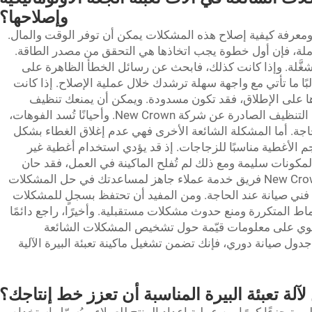
وإصلاحها؟
 ومعرفة كيفية إصلاح هذه المشكلات يمكن أن توفر الوقت والمال.
ر عاملة، فإن أول خطوة يجب اتخاذها هي التحقق من مصدر الطاقة.
ومُشغَّلة. وإذا كانت كذلك، فابحث عن رسائل الخطأ الظاهرة على
لبًا ما تأتي مع واجهة سهلة ترشدك خلال عملية الإصلاح. إذا كانت
لؤها على الإطلاق، فقد تكون مسدودة. ويمكن أن يمنعك تنظيف
الماكينة بانتظام من حدوث ذلك. اتبع تعليمات التنظيف الصادرة عن شركة New Crown. وأحيانًا تُسد الفوهات،
اجة. أما المشكلة الشائعة الأخرى فهي عدم إغلاق الغطاء بشكل
 الأغطية مناسبًا للزجاجات. إذ قد يؤدي استخدام أغطية غير
مكونات سليمة ومع ذلك لم تُفلح الماكينة في العمل، فقد حان
الوقت للاتصال بالدعم الفني. فلدى شركة New Crown فريق خدمة عملاء جاهز لمساعدتك في حل المشكلات
 فني صيانة عند الحاجة. ومن المفيد أن تحتفظ بسجلٍ للمشكلات
اط المتكررة ومنع حدوث مشكلات مستقبلية. وأخيرًا، راجع دائمًا
يحتوي على معلومات قيّمة حول تشخيص المشكلات الشائعة
دول صيانة دوري، فإنك تضمن تشغيل ماكينة تعبئة البيرة الآلية
آلة تعبئة البيرة المناسبة أن تعزز خط إنتاجك؟