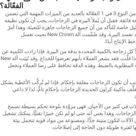
الفعّالة؟
تتميّز آلات الغسل والتعبئة والتغطية المدمجة من النوع 3 في 1 الفعّالة بالعديد من الميزات المهمة التي تضمن
عة فائقة. فقبل أن يُملأ البيرة في الزجاجات، يجب أن تكون نظيفة
ليل خاصة للتأكد من أن جميع الزجاجات جاهزة للتعبئة. وهذا أمرٌ
بالغ الأهمية لأن أي شوائب أو كائنات دقيقة قد تفسد البيرة. وقد صُمِّمت آلة New Crown بحيث تغسل
 الإنتاج أبدًا.
ذ يملأ كل زجاجة بالكمية المحددة بدقة من البيرة. فإذا زادت الكمية عن
المطلوب، ستنسكب البيرة خارج الزجاجة، وإذا قلّت، فقد يشعر العملاء بأنهم تعرضوا للخداع. وقد بُنِيَت آلة New
ة المطلوبة بالضبط. وهذه الدقة تحافظ على رضا العملاء وتجعل
، يجب أن تكون الزجاجات مغلقة بإحكام. فإذا لم تُركَّب الأغطية بشكل
ُغلِّف ماكينة كراون الجديدة الزجاجات بإحكامٍ تامٍّ، لذا لا داعي
ات في كثير من الأحيان. فهي مزوَّدة بلوحة تحكم بسيطة تسمح
زجاجات. وهذا يعني أنه حتى لو لم تكن خبيرًا تقنيًّا، يمكنك تشغيل
الآلات لتكون متينة جدًّا، ومصنوعة من مواد قوية تتحمل بيئة
ا لفترة طويلة دون الحاجة إلى إصلاحات.