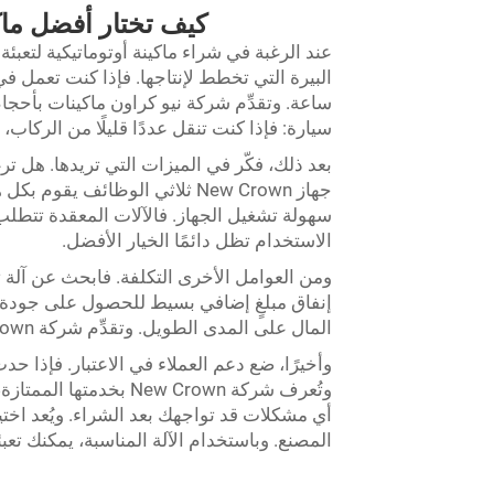
كيف تختار أفضل ماكي
عند الرغبة في شراء ماكينة أوتوماتيكية لتعبئة 
البيرة التي تخطط لإنتاجها. فإذا كنت تعمل ف
ساعة. وتقدِّم شركة نيو كراون ماكينات بأحجام م
سيارة: فإذا كنت تنقل عددًا قليلًا من الركاب، 
بعد ذلك، فكّر في الميزات التي تريدها. هل تر
جهاز New Crown ثلاثي الوظائف ي
سهولة تشغيل الجهاز. فالآلات المعقدة تتطلب وقت
الاستخدام تظل دائمًا الخيار الأفضل.
ومن العوامل الأخرى التكلفة. فابحث عن آلة تن
إنفاق مبلغٍ إضافي بسيط للحصول على جودة أ
المال على المدى الطويل. وتقدِّم شركة New Crown آلات عالية الجودة مع بقاء أسعارها معقولة.
وأخيرًا، ضع دعم العملاء في الاعتبار. فإذا 
وتُعرف شركة New Crown
أي مشكلات قد تواجهك بعد الشراء. ويُعد اختيار آ
المصنع. وباستخدام الآلة المناسبة، يمكنك تع