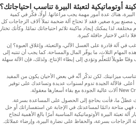
نة أوتوماتيكية لتعبئة البيرة تناسب احتياجاتك؟
البيرة، هناك عدة أمور مهمة يجب مراعاتها. أولًا، فكِّر في كمية
ي مصنع بيرة صغير، فقد لا تحتاج آلة ضخمة تملأ آلاف الزجاجات كل
ختلفة، لذا يمكنك إيجاد ماكينة تلائم احتياجاتك تمامًا. وكأنك تختار
فلا داعي لاختيار حافلة كبيرة.
غب في آلة قادرة على الغسل الآلي، والتعبئة، وإغلاق العبوة؟ إن
قوم بكل هذه المهام الثلاث، ما يوفّر المال والمساحة. كما يجب أن تنتبه إلى
ًا طويلاً للتعلّم وتؤدي إلى إبطاء الإنتاج. ولذلك، فإن الآلة سهلة
اسب ميزانيتك. لكن تذكّر أنَّه في بعض الأحيان يكون من المفيد
على. فالآلة الجيدة تدوم لسنوات عديدة وتساعدك على توفير
حدث عطلٌ ما، فأنت بحاجةٍ إلى الحصول على المساعدة بسرعة.
 بخدمتها الممتازة، فهي متاحة دائمًا لمساعدتك في الإجابة عن استفساراتك أو حل
لة تعبئة البيرة الأوتوماتيكية المناسبة أمرًا بالغ الأهمية لنجاح
بئة الزجاجات بسرعة، والحفاظ على نضارة البيرة، وإرضاء عملائك.