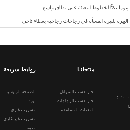
أوتوماتيكيًّا لخطوط التعبئة على نطاق واسع
 البيرة للبيرة المعبأة في زجاجات زجاجية بغطاء تاجي
منتجاتنا
روابط سريعة
اختر حسب السوائل
الصفحة الرئيسية
المشروبات الجاهزة، مدعومةً بمرافق متقدمة تبلغ مساحتها ٥٠٬٠٠٠
اختر حسب الزجاجات
بيرة
.
المعدات المساعدة
مشروب غازي
مشروب غير غازي
مدونة