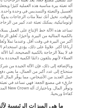
عند تشغيل مصنع جعة، يُعد تعبئة الزجاجات بالب
الغسيل والتعبئة والتسديس في وحدة واحدة. وه
والوقت. تخيل أنك تملأ مئات الزجاجات يدويًّا —
أوتوماتيكية، يمكنك تعبئة عدد كبير من الزجا
تساعد هذه الآلة خط الإنتاج على العمل بسلاس
بالكمية المثالية من البيرة. وأخيرًا، تُغلق الز
أكبر من البيرة في وقت أقل. وعندما تملأ وتُغ
أرباحًا أكثر. علاوةً على ذلك، يؤدي استخدام ال
قد لا يملأ الزجاجة بالكمية الصحيحة، أما الآل
العملاء لأنهم يتلقون دائمًا الكمية المحددة ب
ستحتاج إلى عدد أكبر من العمال، ما يعني دفع ر
عمل العديد من الأشخاص، مما يوفِّر المال المخ
خارق» في مصنع الجعة: فهي تساعد في تعبئة 
كفاءةً وربحيةً.