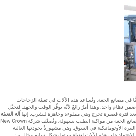
قًّا في مصانع الجعة. وتُساعد هذه الآلات في تعبئة الزجاجات
من نظام واحد. وهذا أمرٌ رائعٌ لأنَّه يوفِّر الوقت والجهد. فتخيَّل
 وبعد فترة قصيرة تخرج وهي مملوءة وجاهزة للشرب. إنها
آلة التعبئة
تؤدي هذه المهمة بسرعة وكفاءة، ما يمكِّن مصانع الجعة من مواكبة الطلب بسهولة. وتُصنَّف شركة New Crown
لبيرة الأوتوماتيكية في السوق. وهي مشهورةٌ بجودتها العالية
 الاعتماد على هذه الآلات لتعبئة بيرتها بشكلٍ سليمٍ وخالٍ من