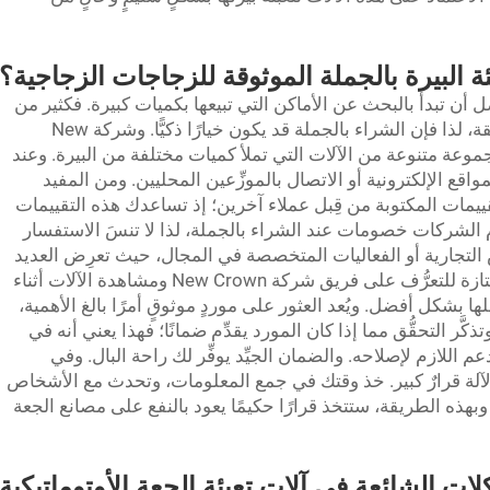
ة البيرة بالجملة الموثوقة للزجاجات الزجاجية؟
ل أن تبدأ بالبحث عن الأماكن التي تبيعها بكميات كبيرة. فكثير من
مصانع الجعة تسعى للحصول على أفضل صفقة، لذا فإن الشراء بالجملة قد يكون خيارًا ذكيًّا. وشركة New
ِّم مجموعة متنوعة من الآلات التي تملأ كميات مختلفة من البيرة. وعند
قع الإلكترونية أو الاتصال بالموزِّعين المحليين. ومن المفيد
لتقييمات المكتوبة من قِبل عملاء آخرين؛ إذ تساعدك هذه التقييمات
قدِّم الشركات خصومات عند الشراء بالجملة، لذا لا تنسَ الاستفسار
لتجارية أو الفعاليات المتخصصة في المجال، حيث تعرِض العديد
من الشركات أحدث منتجاتها. وهذه فرصة ممتازة للتعرُّف على فريق شركة New Crown ومشاهدة الآلات أثناء
بشكل أفضل. ويُعد العثور على موردٍ موثوقٍ أمرًا بالغ الأهمية،
ر التحقُّق مما إذا كان المورد يقدِّم ضمانًا؛ فهذا يعني أنه في
لازم لإصلاحه. والضمان الجيِّد يوفِّر لك راحة البال. وفي
آلة قرارٌ كبير. خذ وقتك في جمع المعلومات، وتحدث مع الأشخاص
وبهذه الطريقة، ستتخذ قرارًا حكيمًا يعود بالنفع على مصانع الجعة
ت الشائعة في آلات تعبئة الجعة الأوتوماتيكية