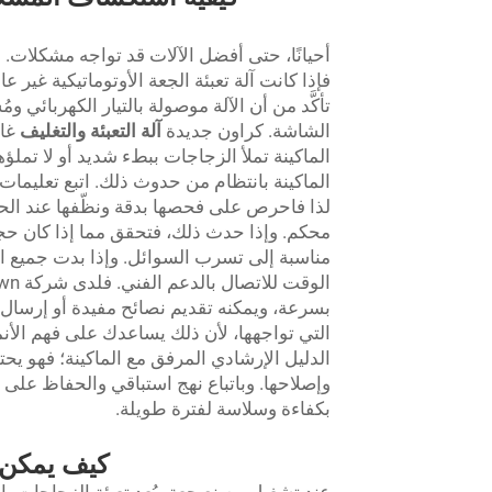
أحيانًا، حتى أفضل الآلات قد تواجه مشكلات.
فإذا كانت آلة تعبئة الجعة الأوتوماتيكية غي
تأكَّد من أن الآلة موصولة بالتيار الكهربائي 
الشاشة. كراون جديدة
آلة التعبئة والتغليف
غا
الماكينة تملأ الزجاجات ببطء شديد أو لا تم
لذا فاحرص على فحصها بدقة ونظّفها عند الح
محكم. وإذا حدث ذلك، فتحقق مما إذا كان حجم
مناسبة إلى تسرب السوائل. وإذا بدت جميع ال
بسرعة، ويمكنه تقديم نصائح مفيدة أو إرسال
التي تواجهها، لأن ذلك يساعدك على فهم الأنم
الدليل الإرشادي المرفق مع الماكينة؛ فهو 
وإصلاحها. وباتباع نهج استباقي والحفاظ على ج
بكفاءة وسلاسة لفترة طويلة.
كيف يمكن ل