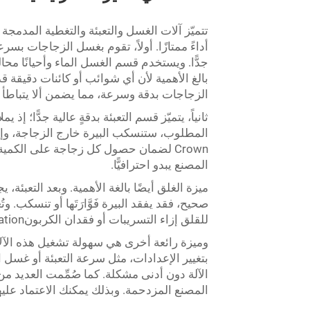
أداءً ممتازًا. أولاً، تقوم بغسل الزجاجات بسر
جدًّا. ويستخدم قسم الغسل الماء وأحيانًا محا
الزجاجات بدقة وسرعة، مما يضمن ألا يتباطأ خط
ثانياً، يتميّز قسم التعبئة بدقةٍ عالية جدًّا؛ إ
Crown لضمان حصول كل زجاجة على الكمي
المصنع يبدو احترافيًّا.
ميزة الغلق أيضًا بالغة الأهمية. وبعد التعبئة
صحيح، فقد يفقد البيرة فَوَّارَتَها أو تنسكب. وت
للقلق إزاء التسريبات أو فقدان الكربونation.
وميزة رائعة أخرى هي سهولة تشغيل هذه الآل
بتغيير الإعدادات، مثل سرعة التعبئة أو غسل ال
الآلة دون أدنى مشكلة. كما صُمِّمت العديد من 
المصنع المزدحمة. وبذلك يمكنك الاعتماد عليه