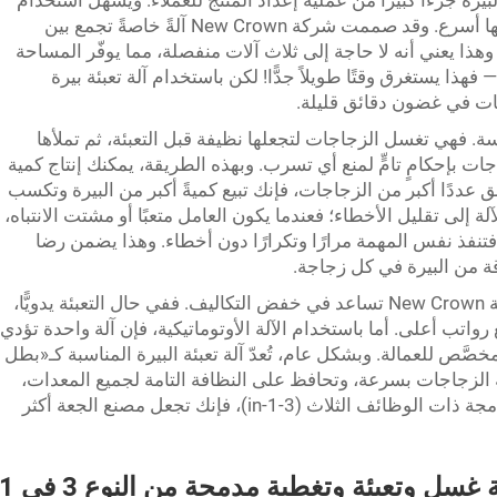
يرة جزءًا كبيرًا من عملية إعداد المنتج للعملاء. ويُسهّل استخدام
آلة تعبئة بيرة مناسبة هذه العملية كثيرًا ويجعلها أسرع. وقد صممت شركة New Crown آلةً خاصةً تجمع بين
ذا يعني أنه لا حاجة إلى ثلاث آلات منفصلة، مما يوفّر المساحة
 فهذا يستغرق وقتًا طويلاً جدًّا! لكن باستخدام آلة تعبئة بيرة
جات في غضون دقائق قليلة.
ة. فهي تغسل الزجاجات لتجعلها نظيفة قبل التعبئة، ثم تملأها
جاجات بإحكامٍ تامٍّ لمنع أي تسرب. وبهذه الطريقة، يمكنك إنتاج كمية
لق عددًا أكبر من الزجاجات، فإنك تبيع كميةً أكبر من البيرة وتكسب
آلة إلى تقليل الأخطاء؛ فعندما يكون العامل متعبًا أو مشتت الانتباه،
ة فتنفذ نفس المهمة مرارًا وتكرارًا دون أخطاء. وهذا يضمن رضا
دقة من البيرة في كل زجاجة.
وبالإضافة إلى ذلك، فإن الآلة الجيدة من شركة New Crown تساعد في خفض التكاليف. ففي حال التعبئة يدويًّا،
واتب أعلى. أما باستخدام الآلة الأوتوماتيكية، فإن آلة واحدة تؤدي
صَّص للعمالة. وبشكل عام، تُعدّ آلة تعبئة البيرة المناسبة كـ«بطل
الزجاجات بسرعة، وتحافظ على النظافة التامة لجميع المعدات،
وتوفِّر المال. وباختيارك آلة New Crown المدمجة ذات الوظائف الثلاث (3-in-1)، فإنك تجعل مصنع الجعة أكثر
ما هي الميزات الرئيسية لآلة غسل وتعبئة وتغطية مدمجة من النوع 3 