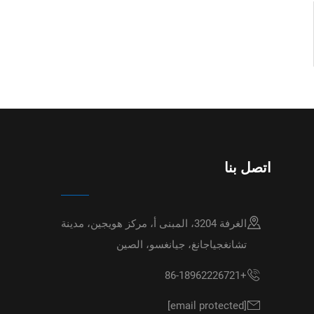
اتصل بنا
الغرفة 3204، المبنى أ، مركز هويجين، مدينة
تشانغجياجانغ، جيانغسو، الصين
+86-18962226721
[email protected]