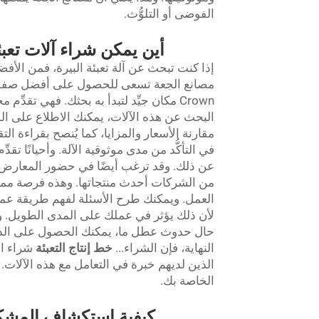
الفوضى أو التلوُّث.
أين يمكن شراء آلات تعبئ
إذا كنت تبحث عن آلة تعبئة البيرة، فمن الأفض
Crown مكان جيِّد لتبدأ به بحثك. فهي تقد
البحث عن هذه الآلات، يمكنك الاطلاع على الموا
مقارنة الأسعار والمزايا، كما يُنصح بقراءة ا
في التأكُّد من مدى موثوقية الآلة. وأحيانًا ت
عن ذلك. وقد ترغب أيضًا في حضور المعارض ا
العمل. ويمكنك طرح الأسئلة لفهم طريقة عملها 
لأن ذلك يؤثر في عملك على المدى الطويل. وتذكَّ
حال حدوث عطل ما، يمكنك الحصول على الدعم ال
النهاية، فإن الشراء...
خط إنتاج التعبئة
شراء ال
الذين لديهم خبرة في التعامل مع هذه الآلات. 
الخاصة بك.
كيفية استكشاف المشكلا