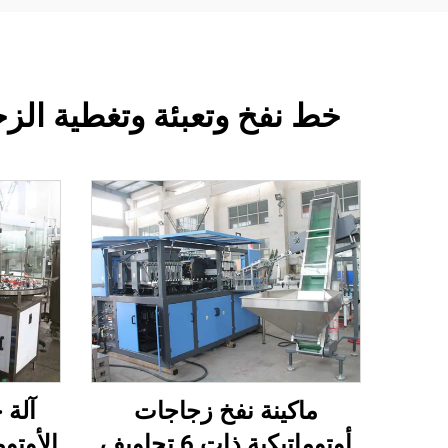
خط نفخ وتعبئة وتغطية الزجاجات ال
ماكينة نفخ زجاجات
آلة 
أوتوماتيكية ذات 6 تجاويف