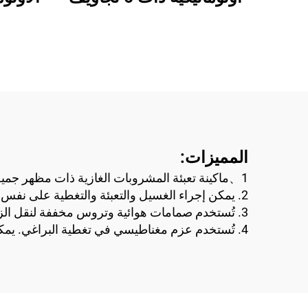
المميزات:
1、
ماكينة تعبئة المشروبات الغازية ذات مظهر جمي
2. يمكن إجراء الغسيل والتعبئة والتغطية على نفس الجهاز. تصميم الجهاز علمي ومعقول.
3. تُستخدم صمامات هوائية وتروس مخففة لنقل الزجاجات، مما يجعل الضوضاء منخفضة ويضمن تشغيلًا سلسًا للجهاز بالكامل.
4. تُستخدم عزم مغناطيسي في تغطية البراغي. يمكن تعديل قوة التغطية بالتدريج، كما يمكن تثبيت قوة التغطية. لا تتعرض الأغطية للتلف، والتغطية موثوقة.