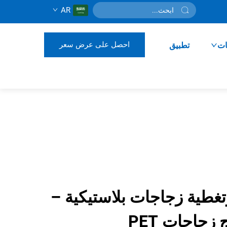
AR
احصل على عرض سعر
ات
تطبيق
تغطية زجاجات بلاستيكية –
زجاجات PET