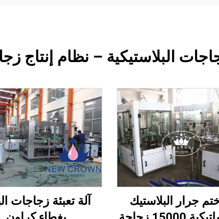
بلاستيكية – نظام إنتاج زجاجات PET متكامل ب
ختم جرار البلاستيك
آلة تعبئة زجاجات الب
الأوتوماتيكية 15000 زجاجة
بغطاء كراون