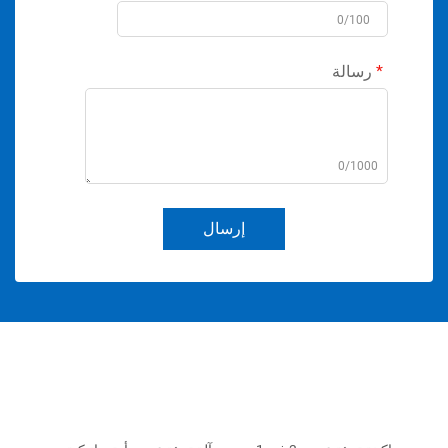
0/100
رسالة
0/1000
إرسال