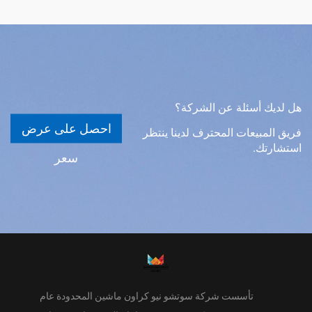
هل لديك أسئلة عن الشركة؟
احصل على عرض
فريق المبيعات المحترف لدينا ينتظر
استشارتك.
سعر
تأسست شركة سوتشو نيو كراون ماشين المحدودة عام