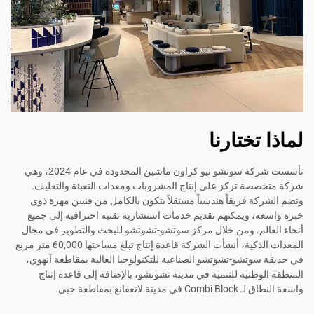
لماذا تختارنا
تأسست شركة سوتشو نيو كراون ماشين المحدودة في عام 2024، وهي
شركة متخصصة تركز على إنتاج المشروبات ومعدات التعبئة والتغليف.
وتضم الشركة فريقاً هندسياً مستقلاً يتكون بالكامل من فنيين مهرة ذوي
خبرة واسعة، ويمكنهم تقديم خدمات استشارية تقنية احترافية إلى جميع
أنحاء العالم. ومن خلال مركز سوتشو-تشوتشو للبحث والتطوير في مجال
المعدات الذكية، أنشأت الشركة قاعدة إنتاج تبلغ مساحتها 60,000 متر مربع
في حديقة سوتشو-تشوتشو الصناعية للتكنولوجيا العالية بمقاطعة آنهوي،
المنطقة الوطنية للتنمية في مدينة تشوتشو، بالإضافة إلى قاعدة إنتاج
واسعة النطاق لـ Combi Block في مدينة لانغفانغ بمقاطعة خبي.