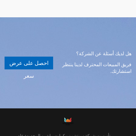
هل لديك أسئلة عن الشركة؟
احصل على عرض
فريق المبيعات المحترف لدينا ينتظر
استشارتك.
سعر
تأسست شركة سوتشو نيو كراون ماشين المحدودة عام