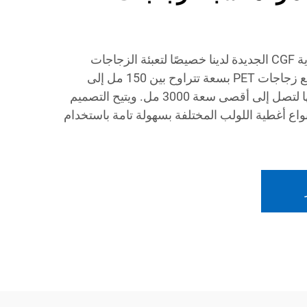
تم تصميم ماكينة التعبئة الأحادية CGF الجديدة لدينا خصيصًا لتعبئة الزجاجات
البلاستيكية، ويمكنها التعامل مع زجاجات PET بسعة تتراوح بين 150 مل إلى
2000 مل، كما يمكن تخصيصها لتصل إلى أقصى سعة 3000 مل. ويتيح التصميم
نواع أغطية اللولب المختلفة بسهولة تامة باستخدام