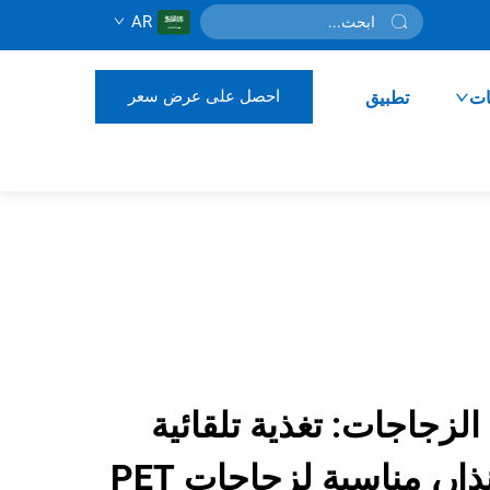
AR
احصل على عرض سعر
ات
تطبيق
 الزجاجات: تغذية تلقائية
للأغطية ونظام إنذار، مناسبة لزجاجات PET