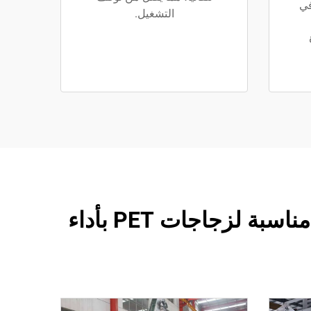
في
التشغيل.
ماكينة تعبئة مياه الزجاجات: تغذية تلقائية للأغطية ونظام إنذار، مناسبة لزجاجات PET بأداء