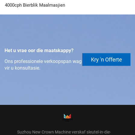
4000cph Bierblik Maalmasjien
Het u vrae oor die maatskappy?
Kry 'n Offerte
Ons professionele verkoopspan wag
vir u konsultasie.
Suzhou New Crown Machine verskaf sleutel-in-die-